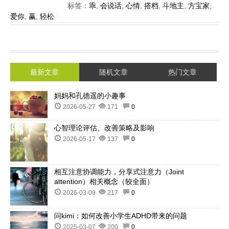
标签：
乖
,
会说话
,
心情
,
搭档
,
斗地主
,
方宝家
,
爱你
,
赢
,
轻松
最新文章
随机文章
热门文章
妈妈和孔德遥的小趣事
2026-05-27
171
0
心智理论评估、改善策略及影响
2026-05-17
137
0
相互注意协调能力，分享式注意力（Joint
attention）相关概念（较全面）
2026-03-09
217
0
问kimi：如何改善小学生ADHD带来的问题
2025-03-07
200
0