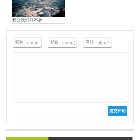
老公我们对不起
昵称
邮箱
网站
提交评论