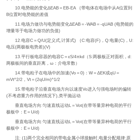
10.电势能的变化ΔEAB＝EB-EA ｛带电体在电场中从A位置到
B位置时电势能的差值
11.电场力做功与电势能变化ΔEAB＝-WAB＝-qUAB (电势能的
增量等于电场力做功的负值)
12.电容C＝Q/U(定义式,计算式) ｛C:电容(F)，Q:电量(C)，U:
电压(两极板电势差)(V)
13.平行板电容器的电容C＝εS/4πkd（S:两极板正对面积，d:
两极板间的垂直距离，ω：介电常数）
14.带电粒子在电场中的加速(Vo＝0)：W＝ΔEK或qU＝
mVt^2/2，Vt＝(2qU/m)^1/2
15.带电粒子沿垂直电场方向以速度Vo进入匀强电场时的偏转
(不考虑重力作用的情况下),类平抛运动
垂直电场方向:匀速直线运动L＝Vot(在带等量异种电荷的平行
极板中：E＝U/d)
垂直电场方向:匀速直线运动L＝Vot(在带等量异种电荷的平行
极板中：E＝U/d)
注: (1)两个完全相同的带电金属小球接触时,电量分配规律:原