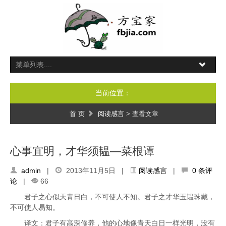
当前位置：
首 页
阅读感言
> 查看文章
心事宜明，才华须韫—菜根谭
admin
|
2013年11月5日 |
阅读感言
|
0 条评
论
|
66
君子之心似天青日白，不可使人不知。君子之才华玉韫珠藏，
不可使人易知。
译文：君子有高深修养，他的心地像青天白日一样光明，没有