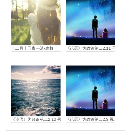
十二月十五夜—清·袁枚
《论语》为政篇第二2.11 子曰:“
《论语》为政篇第二2.10 吾与回言终日，不违如愚
《论语》为政篇第二2.9 视其所以