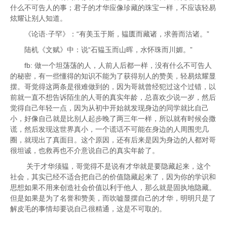
什么不可告人的事；君子的才华应像珍藏的珠宝一样，不应该轻易
炫耀让别人知道。
《论语·子罕》：“有美玉于斯，韫匮而藏诸，求善而沽诸。”
陆机《文赋》中：说“石韫玉而山晖，水怀珠而川媚。”
fb: 做一个坦荡荡的人，人前人后都一样，没有什么不可告人
的秘密，有一些懂得的知识不能为了获得别人的赞美，轻易炫耀显
摆。哥觉得这两条是很难做到的，因为哥就曾经犯过这个过错，以
前就一直不想告诉陌生的人哥的真实年龄，总喜欢少说一岁，然后
觉得自己年轻一点，因为从初中开始就发现身边的同学就比自己
小，好像自己就是比别人起步晚了两三年一样，所以就有时候会撒
谎，然后发现这世界真小，一个谎话不可能在身边的人周围兜几
圈，就现出了真面目。这个原因，还有后来是因为身边的人都对哥
很坦诚，也救再也不介意说自己的真实年龄了。
关于才华须韫，哥觉得不是说有才华就是要隐藏起来，这个
社会，其实已经不适合把自己的价值隐藏起来了，因为你的学识和
思想如果不用来创造社会价值以利于他人，那么就是固执地隐藏。
但是如果是为了名誉和赞美，而吹嘘显摆自己的才华，明明只是了
解皮毛的事情却要说自己很精通，这是不可取的。