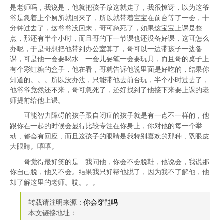
是老师吗，我说是，他就把孩子放这就走了，我很惊讶，以为这爷
爷是急着上个厕所就回来了，所以就带着宝宝在前台等了一会，十
分钟过去了，这爷爷没回来，哥可急死了，如果这宝宝上课是整
点，那还有半个小时，而且哥的下一节课也还没备好课，这可怎么
办呢，于是哥想把他带到办公室算了，哥可以一边带孩子一边备
课，可是他一会要喝水，一会儿要笔一会要玩具，而且哥的桌子上
有个彩虹糖的盒子，他在看，哥就告诉他说里面是好吃的，结果你
知道的。。。所以没办法，只能带他去前台玩，半个小时过去了，
他爷爷竟然还不来，哥可急死了，还好找到了他接下来要上课的老
师提前给他上课。
可能智力障碍的孩子跟自闭症的孩子就是有一点不一样的，他
跟你在一起的时候会显得比较专注在你身上，你对他的每一个举
动，都会有回应，而且这孩子的眼睛是我特别喜欢的那种，双眼皮
大眼睛。嘻嘻。
哥觉得最好笑的是，我问他，你会不会脱鞋，他说会，我说那
你自己脱，他又不会。结果我只好帮他脱了，因为我不了解他，他
却了解这里的老师。哎。。。
转载请注明来源：
你会穿鞋吗
本文链接地址：