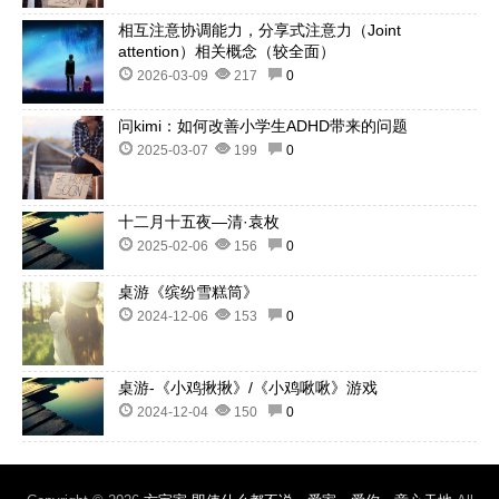
相互注意协调能力，分享式注意力（Joint
attention）相关概念（较全面）
2026-03-09
217
0
问kimi：如何改善小学生ADHD带来的问题
2025-03-07
199
0
十二月十五夜—清·袁枚
2025-02-06
156
0
桌游《缤纷雪糕筒》
2024-12-06
153
0
桌游-《小鸡揪揪》/《小鸡啾啾》游戏
2024-12-04
150
0