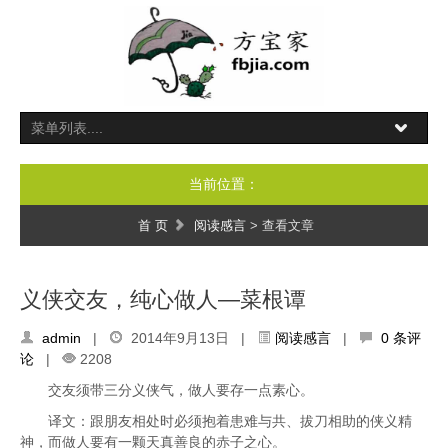
当前位置：
首 页
阅读感言
> 查看文章
义侠交友，纯心做人—菜根谭
admin
|
2014年9月13日 |
阅读感言
|
0 条评
论
|
2208
交友须带三分义侠气，做人要存一点素心。
译文：跟朋友相处时必须抱着患难与共、拔刀相助的侠义精
神，而做人要有一颗天真善良的赤子之心。