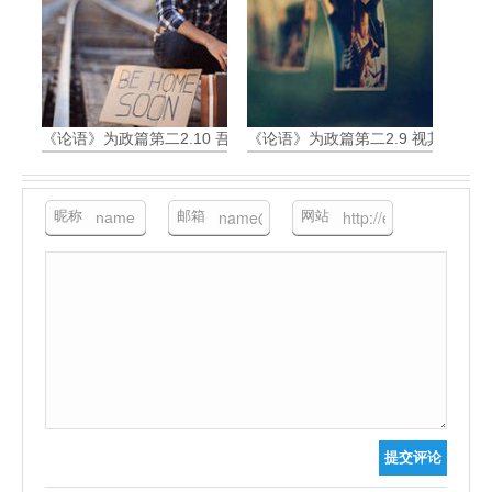
《论语》为政篇第二2.10 吾与回言终日，不违如愚
《论语》为政篇第二2.9 视其所以
昵称
邮箱
网站
提交评论