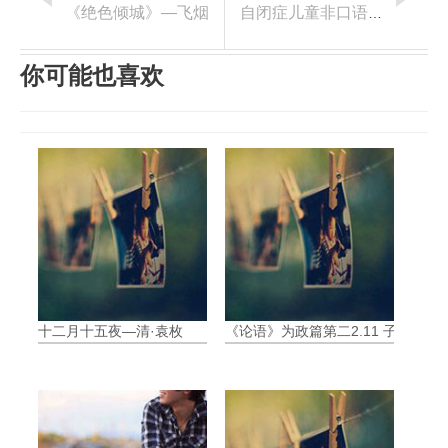
《绝色倾城》—飞烟
自闭症儿童非口语社会互动目标有哪些
你可能也喜欢
十二月十五夜—清·袁枚
《论语》为政篇第二2.11 子曰:“