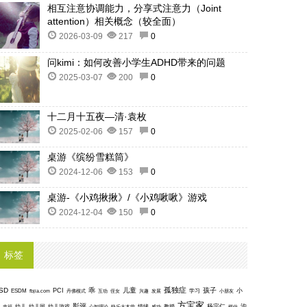
相互注意协调能力，分享式注意力（Joint
attention）相关概念（较全面）
2026-03-09
217
0
问kimi：如何改善小学生ADHD带来的问题
2025-03-07
200
0
十二月十五夜—清·袁枚
2025-02-06
157
0
桌游《缤纷雪糕筒》
2024-12-06
153
0
桌游-《小鸡揪揪》/《小鸡啾啾》游戏
2024-12-04
150
0
标签
孤独症
SD
乖
儿童
孩子
PCI
小
ESDM
丹佛模式
互动
学习
fbjia.com
侄女
兴趣
发展
小朋友
方宝家
影评
沟
杨宗仁
幸福
幼儿
幼儿园
幼儿游戏
心智理论
快乐大本营
情绪
感动
教授