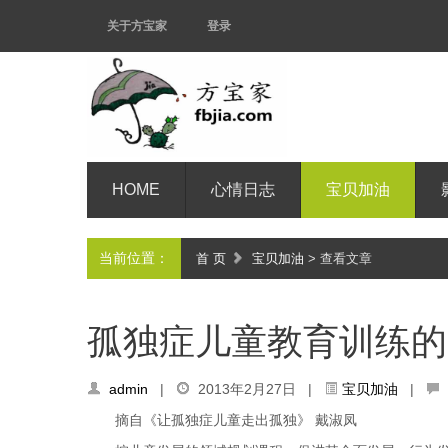
关于方宝家
登录
HOME
心情日志
宝贝加油
当前位置：
首 页
宝贝加油
> 查看文章
孤独症儿童教育训练的
admin
|
2013年2月27日 |
宝贝加油
|
摘自《让孤独症儿童走出孤独》 戴淑凤