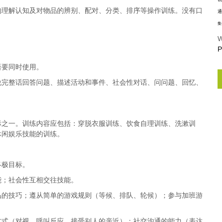
的理解认知及对物品的辨别、配对、分类、排序等操作训练。没有口
通
集
W
P
语要同时使用。
说完整话回答问题、描述活动和事件、社会性对话、问问题、回忆、
标之一。训练内容应包括：穿脱衣服训练、饮食自理训练、洗漱训
休闲娱乐技能的训练。
终极目标。
能；社会性互相交往技能。
品的技巧；遵从简单的游戏规则（等候、排队、轮候）；参与加班游
方式（对视、呼叫反应、接受别人的亲近）；社交沟通的能力（表达