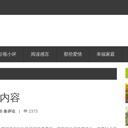
影视小评
阅读感言
那些爱情
幸福家庭
内容
0 条评论
|
2373