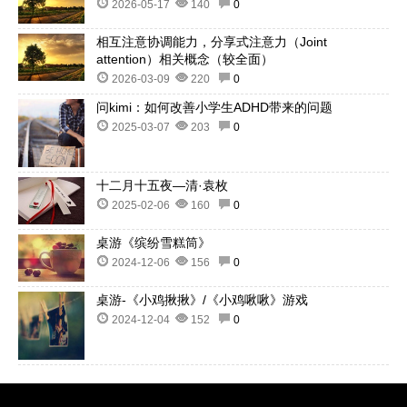
2026-05-17
140
0
相互注意协调能力，分享式注意力（Joint
attention）相关概念（较全面）
2026-03-09
220
0
问kimi：如何改善小学生ADHD带来的问题
2025-03-07
203
0
十二月十五夜—清·袁枚
2025-02-06
160
0
桌游《缤纷雪糕筒》
2024-12-06
156
0
桌游-《小鸡揪揪》/《小鸡啾啾》游戏
2024-12-04
152
0