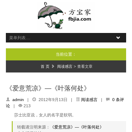
当前位置：
首 页
阅读感言
> 查看文章
《爱意荒凉》—《叶落何处》
admin
|
2012年9月13日 |
阅读感言
|
0 条评
论
|
213
莎士比亚说，女人的名字是软弱。
转载请注明来源：
《爱意荒凉》—《叶落何处》