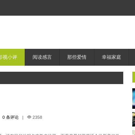
影视小评
阅读感言
那些爱情
幸福家庭
0 条评论
|
2358