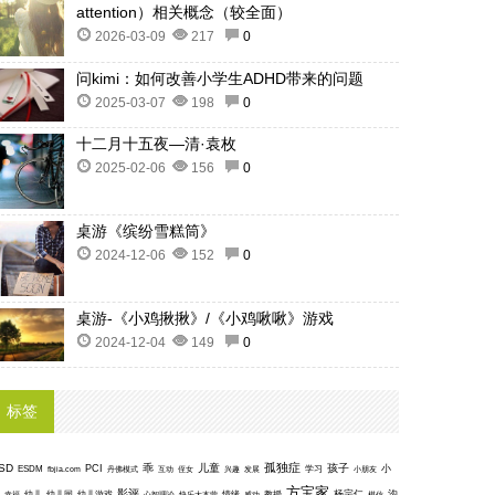
attention）相关概念（较全面）
2026-03-09
217
0
问kimi：如何改善小学生ADHD带来的问题
2025-03-07
198
0
十二月十五夜—清·袁枚
2025-02-06
156
0
桌游《缤纷雪糕筒》
2024-12-06
152
0
桌游-《小鸡揪揪》/《小鸡啾啾》游戏
2024-12-04
149
0
标签
孤独症
SD
乖
儿童
孩子
PCI
小
ESDM
丹佛模式
互动
学习
fbjia.com
侄女
兴趣
发展
小朋友
方宝家
影评
沟
杨宗仁
幸福
幼儿
幼儿园
幼儿游戏
心智理论
快乐大本营
情绪
感动
教授