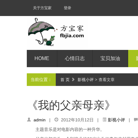
关于方宝家
登录
HOME
心情日志
宝贝加油
当前位置：
首 页
影视小评
> 查看文章
《我的父亲母亲》
admin
|
2012年10月12日 |
影视小评
|
主题音乐是对电影内容的一种升华。