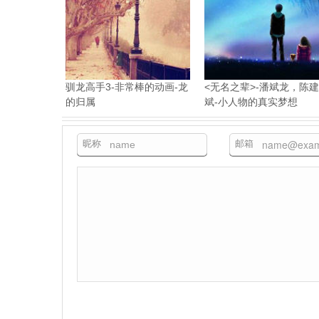
驯龙高手3-非常棒的动画-龙
<无名之辈>-潘斌龙，陈建
的归属
斌-小人物的真实梦想
昵称
邮箱