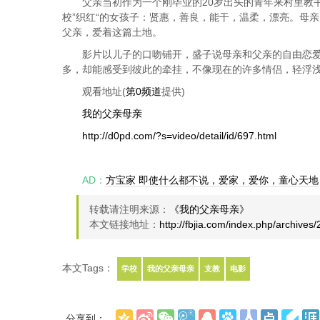
父亲当初作为一个刚毕业的20岁出头的青年来村里教
校”织红“的女孩子：贤惠，善良，能干，温柔，漂亮。母
父亲，爱着这篇土地。
影片以儿子的口吻铺开，盛子说母亲和父亲的自由恋
多，却能感受到彼此的牵挂，不像现在的许多情侣，轻浮
观看地址(
第0频道
提供)
我的父亲母亲
http://d0pd.com/?s=video/detail/id/697.html
AD：
方宝家 即使什么都不说，爱家，爱你，童心天地
转载请注明来源：
《我的父亲母亲》
本文链接地址：
http://fbjia.com/index.php/archives/
本文Tags：
学校
我的父亲母亲
支教
电影
分享到：