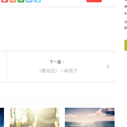
通
集
W
P
下一篇：
《樱花恋》—林惠子