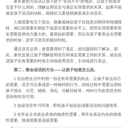
家长要想方设法让孩子处于”非说不可“的地步。让孩子知道语
言是干什么用的，理解运用语言与满足生理需求的关系。如果不能
激发孩子说话的动机，孤独症儿童就很难形成主动语言。
人都需要有五个层次。犹豫孤独症孩子自我意识障碍和情感障
碍，他们的需要长期处于低层次需要的水平上。然而生理需要和安
全需要是推动力最大的、最原始的需要，所以在孩子要表达生理要
求的时候，是学习语言的最好时机。
通过语言运用，使需要得到了满足，使问题得到了解决，因
此，家长反复让孩子理解使用语言和满足需要之间的关系，就会促
进孩子在有需要的时候主动地使用语言，主动地进行表达。
第二，教会说话的方法——让孩子知道怎么说。
1 在自然生活中利用一切还有有需要的机会，让孩子表达自己
的需要。语言可以看成是一种独特的行为，训练过程中需要运用给
孩子指令、示范、辅助、强化、分解目标等，ABA行为改变技术的
原则有时亦可用。
2 创设语言学习环境，即给孩子创设必须要说话的问题情景。
3 先学会主动表达具体的物质性需要，再学会表达内在的情感
性需要。情感需要是高级需要。