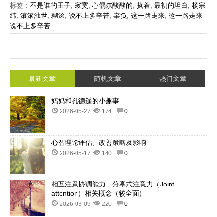
标签：
不是谁的王子
,
寂寞
,
心偶尔酸酸的
,
执着
,
最初的坦白
,
杨宗
纬
,
滚滚浊世
,
糊涂
,
说不上多辛苦
,
辜负
,
这一路走来
,
这一路走来
说不上多辛苦
最新文章
随机文章
热门文章
妈妈和孔德遥的小趣事
2026-05-27
174
0
心智理论评估、改善策略及影响
2026-05-17
140
0
相互注意协调能力，分享式注意力（Joint
attention）相关概念（较全面）
2026-03-09
220
0