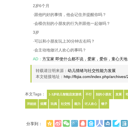
2岁6个月
·跟他约好的事情，他会记住并提醒你吗？
·会模仿别的小朋友的行为并跟他一起做吗？
3岁
·可以和小朋友玩上30分钟左右吗？
·会主动地做讨人欢心的事吗？
AD：
方宝家 即使什么都不说，爱家，爱你，童心天地
转载请注明来源：
幼儿情绪与社交性能力发展
本文链接地址：
http://fbjia.com/index.php/archives
本文Tags：
1-3岁幼儿智能启发游戏
不行
别的小朋友
发展
洋娃娃
炫耀
玩偶
社交性
能力
讨人欢心
镜子
分享到：