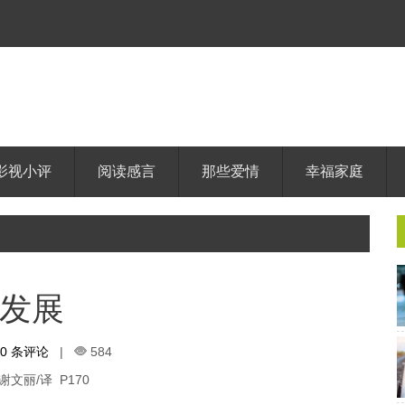
影视小评
阅读感言
那些爱情
幸福家庭
发展
0 条评论
|
584
文丽/译 P170