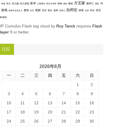
方宝家
影评
沟
杨宗仁
幸福
幼儿
幼儿园
幼儿游戏
心智理论
快乐大本营
情绪
感动
教授
模仿
自闭症
游戏
电影
爱情
讲座
语言
笑话
笔记
老师
评论
游戏与文化介入
生活
自闭儿
论语
体游戏
P Cumulus Flash tag cloud by
Roy Tanck
requires
Flash
layer
9 or better.
日历
2026年8月
一
二
三
四
五
六
日
1
2
3
4
5
6
7
8
9
10
11
12
13
14
15
16
17
18
19
20
21
22
23
24
25
26
27
28
29
30