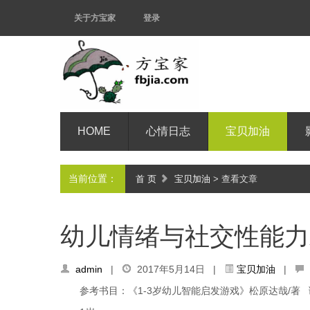
关于方宝家
登录
HOME
心情日志
宝贝加油
当前位置：
首 页
宝贝加油
> 查看文章
幼儿情绪与社交性能力
admin
|
2017年5月14日 |
宝贝加油
|
参考书目：《1-3岁幼儿智能启发游戏》松原达哉/著 谢