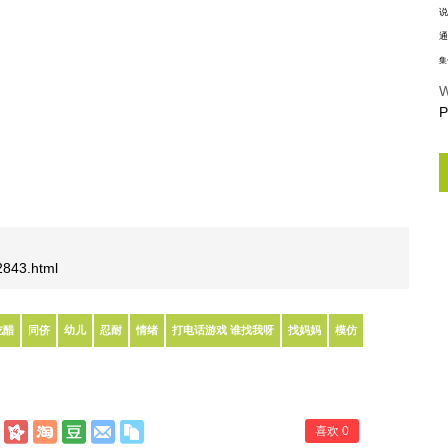
说
通
集
W
P
/2843.html
吃醋
同侪
幼儿
忍耐
情绪
打电话游戏 谁找我呀
找妈妈
模仿
喜欢
0