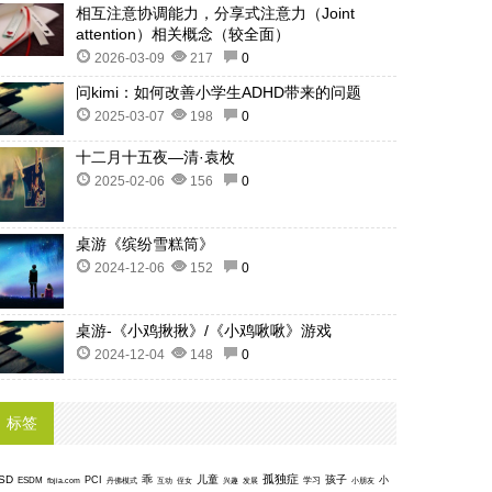
相互注意协调能力，分享式注意力（Joint
attention）相关概念（较全面）
2026-03-09
217
0
问kimi：如何改善小学生ADHD带来的问题
2025-03-07
198
0
十二月十五夜—清·袁枚
2025-02-06
156
0
桌游《缤纷雪糕筒》
2024-12-06
152
0
桌游-《小鸡揪揪》/《小鸡啾啾》游戏
2024-12-04
148
0
标签
孤独症
SD
乖
儿童
孩子
PCI
小
ESDM
丹佛模式
互动
学习
fbjia.com
侄女
兴趣
发展
小朋友