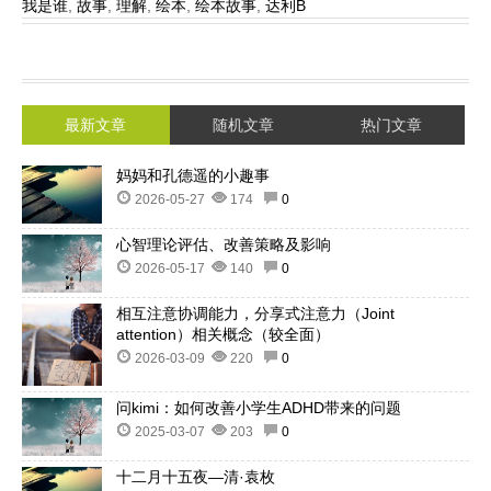
我是谁
,
故事
,
理解
,
绘本
,
绘本故事
,
达利B
最新文章
随机文章
热门文章
妈妈和孔德遥的小趣事
2026-05-27
174
0
心智理论评估、改善策略及影响
2026-05-17
140
0
相互注意协调能力，分享式注意力（Joint
attention）相关概念（较全面）
2026-03-09
220
0
问kimi：如何改善小学生ADHD带来的问题
2025-03-07
203
0
十二月十五夜—清·袁枚