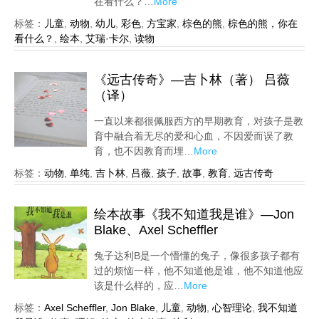
在看什么？…
More
标签：
儿童
,
动物
,
幼儿
,
彩色
,
方宝家
,
棕色的熊
,
棕色的熊，你在
看什么？
,
绘本
,
艾瑞·卡尔
,
读物
《远古传奇》—吉卜林（著） 吕薇
（译）
一直以来都很佩服西方的早期教育，对孩子是教
育中融合着无尽的爱和心血，不因爱而误了教
育，也不因教育而埋…
More
标签：
动物
,
单纯
,
吉卜林
,
吕薇
,
孩子
,
故事
,
教育
,
远古传奇
绘本故事《我不知道我是谁》—Jon
Blake、Axel Scheffler
兔子达利B是一个懵懂的兔子，像很多孩子都有
过的烦恼一样，他不知道他是谁，他不知道他应
该是什么样的，应…
More
标签：
Axel Scheffler
,
Jon Blake
,
儿童
,
动物
,
心智理论
,
我不知道