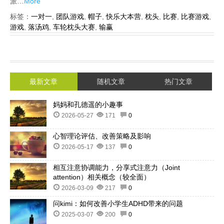
派…
More
标签：
一对一
,
团队游戏
,
帽子
,
快乐大本营
,
枕头
,
比赛
,
比赛游戏
,
游戏
,
落汤鸡
,
车轮枕头大赛
,
输赢
最新文章
随机文章
热门文章
妈妈和孔德遥的小趣事
2026-05-27
171
0
心智理论评估、改善策略及影响
2026-05-17
137
0
相互注意协调能力，分享式注意力（Joint
attention）相关概念（较全面）
2026-03-09
217
0
问kimi：如何改善小学生ADHD带来的问题
2025-03-07
200
0