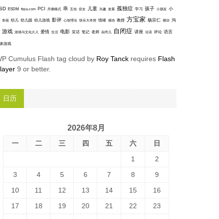
孤独症
SD
乖
儿童
孩子
PCI
小
ESDM
丹佛模式
互动
学习
fbjia.com
侄女
兴趣
发展
小朋友
方宝家
影评
沟
杨宗仁
幸福
幼儿
幼儿园
幼儿游戏
心智理论
快乐大本营
情绪
感动
教授
模仿
自闭症
游戏
电影
爱情
讲座
语言
笑话
笔记
老师
评论
游戏与文化介入
生活
自闭儿
论语
体游戏
P Cumulus Flash tag cloud by
Roy Tanck
requires
Flash
layer
9 or better.
日历
2026年8月
一
二
三
四
五
六
日
1
2
3
4
5
6
7
8
9
10
11
12
13
14
15
16
17
18
19
20
21
22
23