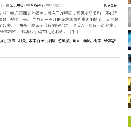
日 -
宝贝加油
-
0 条评论
-
67浏览
阅读更多...
初的印象是画面真的很美，颜色干净明亮，画风清新柔和，还有浑
很舒心地看下去。 当然还有有趣的充满想象和童趣的情节，真的是
笑起来。不愧是一本亲子必读的好绘本，很适合一边读一边游戏，
绘本内容： 鹌鹑和小鸡在玩捉迷藏， （平手…
迷藏
,
故事
,
明亮
,
木本百子
,
浑圆
,
游珮芸
,
画面
,
画风
,
绘本
,
绘本故