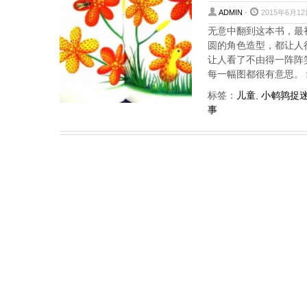
ADMIN
-
2015年6月12
无意中翻到这本书，最
圆的角色造型，都让人
让人看了不由得一阵阵
每一幅图都很有意思。 
标签：
儿童
,
小鹌鹑捉
事