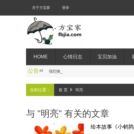
关于方宝家
登录
HOME
心情日志
宝贝加油
公告
强
烈
推
荐
:
杨
宗
仁
教
授
_
当前位置：
首 页
明亮
与 "明亮" 有关的文章
绘本故事《小鹌鹑