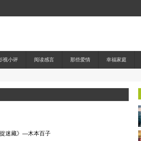
影视小评
阅读感言
那些爱情
幸福家庭
捉迷藏》—木本百子