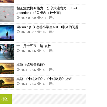
相互注意协调能力，分享式注意力（Joint
attention）相关概念（较全面）
2026-03-09
217
0
问kimi：如何改善小学生ADHD带来的问题
2025-03-07
199
0
十二月十五夜—清·袁枚
2025-02-06
156
0
桌游《缤纷雪糕筒》
2024-12-06
153
0
桌游-《小鸡揪揪》/《小鸡啾啾》游戏
2024-12-04
149
0
标签