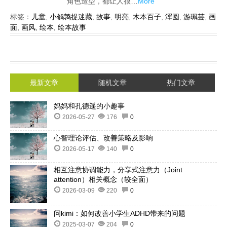
角色造型，都让人很…
More
标签：
儿童
,
小鹌鹑捉迷藏
,
故事
,
明亮
,
木本百子
,
浑圆
,
游珮芸
,
画
面
,
画风
,
绘本
,
绘本故事
最新文章
随机文章
热门文章
妈妈和孔德遥的小趣事
2026-05-27
176
0
心智理论评估、改善策略及影响
2026-05-17
140
0
相互注意协调能力，分享式注意力（Joint
attention）相关概念（较全面）
2026-03-09
220
0
问kimi：如何改善小学生ADHD带来的问题
2025-03-07
204
0