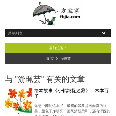
当前位置：
首 页
游珮芸
与 "游珮芸" 有关的文章
绘本故事《小鹌鹑捉迷藏》—木本百
子
无意中翻到这本书，最初的印象是画面真的很
美，颜色干净明亮，画风清新柔和，还有浑圆的