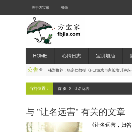
关于方宝家
登录
HOME
心情日志
宝贝加油
公告
强
烈
推
荐
:
杨
宗
仁
教
授
《
P
C
I
游
戏
与
家
长
培
训
讲
座
当前位置：
首 页
让名远害
与 "让名远害" 有关的文章
《让名远害，归咎