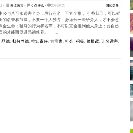
日 -
阅读感言
-
0 条评论
-
2076浏览
阅读更多...
中公与八可永远害全身；辱行污名，不宜全推， 引些归己，可以韬
的名誉和节操，不要一个人独占，必须分一些给旁人，才不会惹
保全生命；耻辱的行为和名声，不可以完全推到他人身上；要自己
己的才能而促进品德修养。 …
,
品德
,
归咎养德
,
推卸责任
,
方宝家
,
社会
,
积极
,
菜根谭
,
让名远害
,