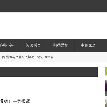
影视小评
阅读感言
那些爱情
幸福家庭
一
阶
-
游
戏
与
文
化
介
入
概
论
》
笔
记
大
纲
篇
养德》—菜根谭