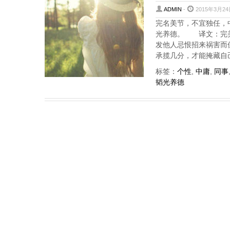
ADMIN
-
2015年3月24
完名美节，不宜独任，
光养德。 译文：完美
发他人忌恨招来祸害而
承揽几分，才能掩藏自
标签：
个性
,
中庸
,
同事
韬光养德