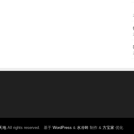
天地
All rights reserved. 基于
WordPress
&
水冷眸
制作 &
方宝家
优化