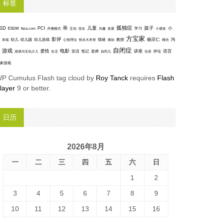
标签
孤独症
SD
乖
儿童
孩子
PCI
小
ESDM
丹佛模式
互动
学习
fbjia.com
侄女
兴趣
发展
小朋友
方宝家
影评
沟
杨宗仁
幸福
幼儿
幼儿园
幼儿游戏
心智理论
快乐大本营
情绪
感动
教授
模仿
自闭症
游戏
电影
爱情
讲座
语言
笑话
笔记
老师
评论
游戏与文化介入
生活
自闭儿
论语
体游戏
P Cumulus Flash tag cloud by
Roy Tanck
requires
Flash
layer
9 or better.
日历
2026年8月
一
二
三
四
五
六
日
1
2
3
4
5
6
7
8
9
10
11
12
13
14
15
16