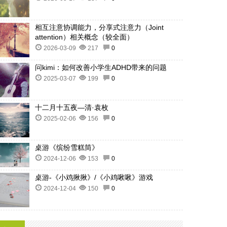
相互注意协调能力，分享式注意力（Joint
attention）相关概念（较全面）
2026-03-09
217
0
问kimi：如何改善小学生ADHD带来的问题
2025-03-07
199
0
十二月十五夜—清·袁枚
2025-02-06
156
0
桌游《缤纷雪糕筒》
2024-12-06
153
0
桌游-《小鸡揪揪》/《小鸡啾啾》游戏
2024-12-04
150
0