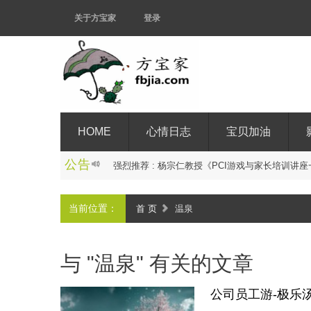
关于方宝家
登录
HOME
心情日志
宝贝加油
公告
强
烈
推
荐
:
杨
宗
仁
教
授
《
P
C
I
游
戏
与
家
长
培
训
讲
座
当前位置：
首 页
温泉
与 "温泉" 有关的文章
公司员工游-极乐