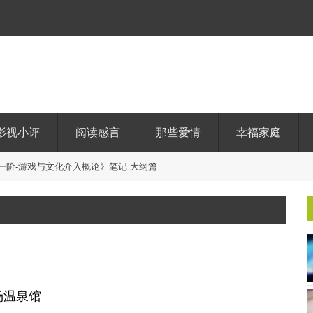
影视小评
阅读感言
那些爱情
幸福家庭
一
阶
-
游
戏
与
文
化
介
入
概
论
》
笔
记
大
纲
篇
汤温泉馆