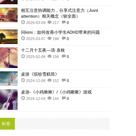
相互注意协调能力，分享式注意力（Joint
attention）相关概念（较全面）
2026-03-09
217
0
问kimi：如何改善小学生ADHD带来的问题
2025-03-07
198
0
十二月十五夜—清·袁枚
2025-02-06
156
0
桌游《缤纷雪糕筒》
2024-12-06
152
0
桌游-《小鸡揪揪》/《小鸡啾啾》游戏
2024-12-04
144
0
标签