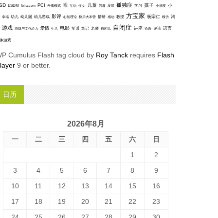
孤独症
SD
乖
儿童
孩子
PCI
小
ESDM
丹佛模式
互动
学习
fbjia.com
侄女
兴趣
发展
小朋友
方宝家
影评
沟
杨宗仁
幸福
幼儿
幼儿园
幼儿游戏
心智理论
快乐大本营
情绪
感动
教授
模仿
自闭症
游戏
电影
爱情
讲座
语言
笑话
笔记
老师
评论
游戏与文化介入
生活
自闭儿
论语
体游戏
P Cumulus Flash tag cloud by
Roy Tanck
requires
Flash
layer
9 or better.
日历
2026年8月
一
二
三
四
五
六
日
1
2
3
4
5
6
7
8
9
10
11
12
13
14
15
16
17
18
19
20
21
22
23
24
25
26
27
28
29
30