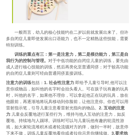
一般而言，幼儿的核心技能约在二岁以前就发展出来了。但许
多自闭症儿童即使发展出口语能力，也不一定精熟这些技能，需要
特别训练。
训练的重点有三：第一是注意力，第二是模仿能力，第三是自
我行为的控制与管理。
对于中低功能的自闭症儿童的训练，要先由
成人进行核心技能的训练，然后再类化至普通同侪；对于较高功能
的自闭症儿童则可经由普通同侪直接训练。
注意力的训练
包括：
1. 社会性注意力
:即给予儿童引导时,他可以注
意你或物品，如叫他的名字时会抬头看人。可在孩子玩有趣的玩具
时，叫他的名字，如果他不理你，可以拿起他正在玩的玩具，放在
他眼前，再逐渐地将玩具移动到你脸前，让他注意你。你也可以用
雷射指示笔，引导儿童注意看雷射光指向的物品。
2. 互动的注意
力
:儿童会反覆地进行某些行为，维持与他人互动的注意力，如反
覆地、持续地与人踢球。训练时可以与儿童玩他有趣的轮流性游
戏，如大家轮流堆积木或者轮流骚对方的痒，做到一半时，故意停
下来不做，训练儿童反覆地看你或者拉你示意你继续做。
3.要求他