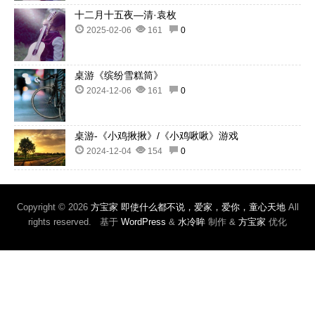
十二月十五夜—清·袁枚
2025-02-06
161
0
桌游《缤纷雪糕筒》
2024-12-06
161
0
桌游-《小鸡揪揪》/《小鸡啾啾》游戏
2024-12-04
154
0
Copyright © 2026
方宝家 即使什么都不说，爱家，爱你，童心天地
All
rights reserved. 基于
WordPress
&
水冷眸
制作 &
方宝家
优化