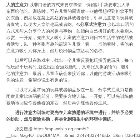
人的注意力
:以非口语的方式来要求事情，例如以手势要求别人拿
东西给他吃。训练时，可在儿童的周遭放一些他很想得到但拿不到
的东西，例如放在架上高处的玩具或者食物，引导儿童指向玩具或
者食物，以便大人拿给他玩或者吃。
4.分享式注意力
:会以非口语的
方式来与人分享个人的兴趣与事物，如指向自己拼好的积木要别人
欣赏。一开始，先由大人吸引儿童的注意力到日常生活中的物品或
者活动，以一种夸张有趣的语调叫儿童「看」，当他看时，将他的
注意力吸引到你身上，然后说出物品或活动的名称。
以后可以在游戏中，找出一个儿童反覆把玩操弄的玩具，每当
他玩那个玩具时,就说出适合游戏活动，又夸张又趣的语句，吸引
他的注意力。最后，儿童应该会来接近你，以他的游戏活动来吸引
你的注意，希望你说出有趣的话。
可以将儿童常玩的玩具或者物品放在一起，分享式注意力是自
闭症儿童比较弱的部分，需要多方地训练。一开始，可以先训练他
被动地回应你要他看的东西，然后再训练他要你注意。
进行注意力训练时要先在儿童熟悉的环境中进行，并给予必要
的协助，然后褪除协助，再类化到陌生中的环境中训练。
原文链接:https://mp.weixin.qq.com/s?
__biz=Mzg4OTEwODI4MA==&mid=2247483744&idx=1&sn=83543322