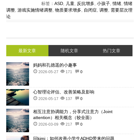
标签：
ASD
,
儿童
,
反抗增多
,
小孩子
,
情绪
,
情绪
调整
,
游戏实施情绪调整
,
物质要求增多
,
自闭症
,
调整
,
需要层次理
论
最新文章
随机文章
热门文章
妈妈和孔德遥的小趣事
2026-05-27
171
0
心智理论评估、改善策略及影响
2026-05-17
137
0
相互注意协调能力，分享式注意力（Joint
attention）相关概念（较全面）
2026-03-09
217
0
问kimi：如何改善小学生ADHD带来的问题