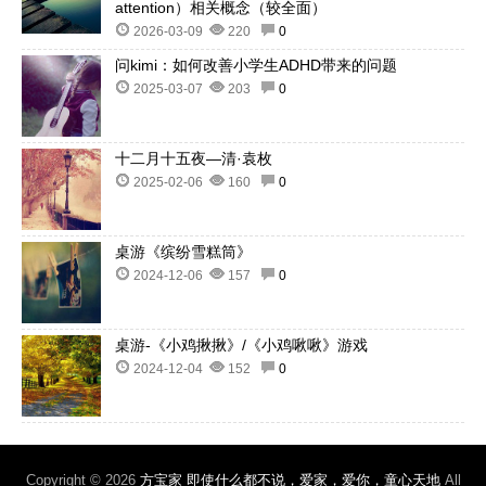
attention）相关概念（较全面）
2026-03-09
220
0
问kimi：如何改善小学生ADHD带来的问题
2025-03-07
203
0
十二月十五夜—清·袁枚
2025-02-06
160
0
桌游《缤纷雪糕筒》
2024-12-06
157
0
桌游-《小鸡揪揪》/《小鸡啾啾》游戏
2024-12-04
152
0
Copyright © 2026
方宝家 即使什么都不说，爱家，爱你，童心天地
All