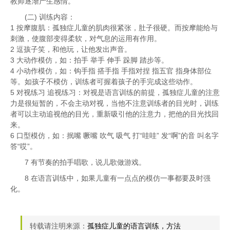
教师逐渐产生感情。
(二) 训练内容：
1 按摩腹肌：孤独症儿童的肌肉很紧张，肚子很硬。而按摩能给与
刺激，使腹部变得柔软，对气息的运用有作用。
2 逗孩子笑，和他玩，让他发出声音。
3 大动作模仿，如：拍手 举手 伸手 跺脚 踏步等。
4 小动作模仿，如：钩手指 搭手指 手指对捏 指五官 指身体部位
等。如孩子不模仿，训练者可握着孩子的手完成这些动作。
5 对视练习 追视练习：对视是语言训练的前提，孤独症儿童的注意
力是很短暂的，不会主动对视，当他不注意训练者的目光时，训练
者可以主动追视他的目光，重新吸引他的注意力，把他的目光找回
来。
6 口型模仿，如：抿嘴 噘嘴 吹气 吸气 打“哇哇” 发“啊”的音 叫名字
答“哎”。
7 有节奏的拍手唱歌，说儿歌做游戏。
8 在语言训练中，如果儿童有一点点的模仿一事都要及时强
化。
转载请注明来源：
孤独症儿童的语言训练，方法