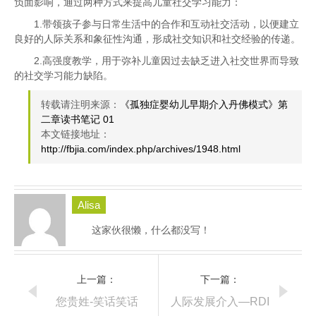
负面影响，通过两种方式来提高儿童社交学习能力：
1.带领孩子参与日常生活中的合作和互动社交活动，以便建立
良好的人际关系和象征性沟通，形成社交知识和社交经验的传递。
2.高强度教学，用于弥补儿童因过去缺乏进入社交世界而导致
的社交学习能力缺陷。
转载请注明来源：
《孤独症婴幼儿早期介入丹佛模式》第
二章读书笔记 01
本文链接地址：
http://fbjia.com/index.php/archives/1948.html
Alisa
这家伙很懒，什么都没写！
上一篇：
下一篇：
您贵姓-笑话笑话
人际发展介入—RDI