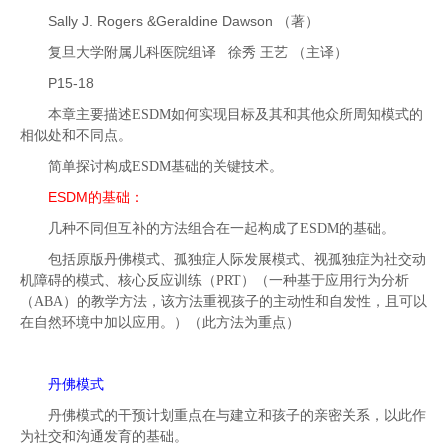
Sally J. Rogers &Geraldine Dawson （著）
复旦大学附属儿科医院组译 徐秀 王艺 （主译）
P15-18
本章主要描述
ESDM
如何实现目标及其和其他众所周知模式的
相似处和不同点。
简单探讨构成
ESDM
基础的关键技术。
ESDM
的基础：
几种不同但互补的方法组合在一起构成了
ESDM
的基础。
包括原版丹佛模式、孤独症人际发展模式、视孤独症为社交动
机障碍的模式、核心反应训练（
PRT
）（一种基于应用行为分析
（
ABA
）的教学方法，该方法重视孩子的主动性和自发性，且可以
在自然环境中加以应用。）（此方法为重点）
丹佛模式
丹佛模式的干预计划重点在与建立和孩子的亲密关系，以此作
为社交和沟通发育的基础。