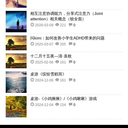
相互注意协调能力，分享式注意力（Joint
attention）相关概念（较全面）
2026-03-09
221
0
问kimi：如何改善小学生ADHD带来的问题
2025-03-07
205
0
十二月十五夜—清·袁枚
2025-02-06
161
0
桌游《缤纷雪糕筒》
2024-12-06
161
0
桌游-《小鸡揪揪》/《小鸡啾啾》游戏
2024-12-04
154
0