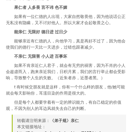
果仁者 人多畏 言不讳 色不媚
如果有一位仁德的人出现，大家自然敬畏他，因为他说话公正
无私没有隐瞒，又不讨好他人。所以大家才会起敬畏之心。
能亲仁 无限好 德日进 过日少
能够亲近有仁德的人，向他学习，真是再好不过了，因为他会
使我们的德行一天比一天进步，过错也跟著减少。
不亲仁 无限害 小人进 百事坏
如果不肯亲近仁人君子，就会有无穷的祸害，因为不肖的小人
会趁虚而入，跑来亲近我们，日积月累，我们的言行举止都会受影
响，导致整个人生的失败。（近朱者赤，近墨者黑。）
f:有时候交朋友就是这样，你有一个什么样的朋友，他/她可能
就会每天影响你，耳濡目染的作用是很大的。
但是每个人都要学着有一定的辨识能力，有自己稳定的价值
观，不因为别人的耳边风就失去自己的判断。
转载请注明来源：
《弟子规》亲仁
本文链接地址：