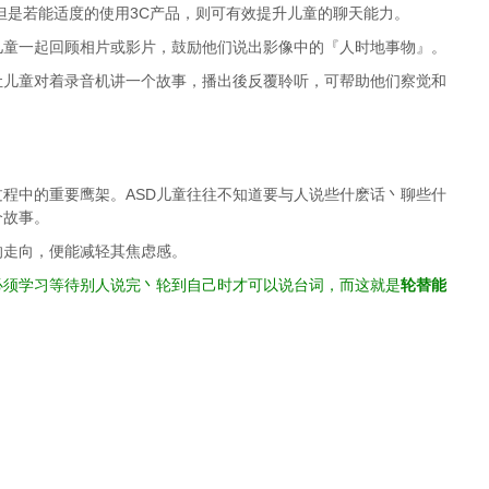
但是若能适度的使用3C产品，则可有效提升儿童的聊天能力。
儿童一起回顾相片或影片，鼓励他们说出影像中的『人时地事物』。
让儿童对着录音机讲一个故事，播出後反覆聆听，可帮助他们察觉和
程中的重要鹰架。ASD儿童往往不知道要与人说些什麽话丶聊些什
个故事。
的走向，便能减轻其焦虑感。
必须学习等待别人说完丶轮到自己时才可以说台词，而这就是
轮替能