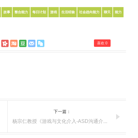
故事
整合能力
每日计划
游戏
生活经验
社会趋向能力
聊天
能力
喜欢
0
下一篇：
杨宗仁教授《游戏与文化介入-ASD沟通介入》讲座笔记03 沟通和口语发展