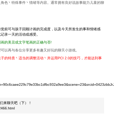
及角色丶特殊事件丶情绪等内容。通常拥有良好说故事能力儿童的聊
睡觉前可与孩子回顾计画的完成度，以及今天所发生的事和情绪感
式记录一天的活动或感受。
画的美丑或文字笔画的正确与否!
望可以再与各位分享更多有趣又好玩的聊天小游戏。
的特质丶适当的调整活动丶并运用PCI 2.0的技巧，才能达到事
=90c6caee229c79e33bc1dfbc932a9ee3&scene=23&srcid=0423zbbJrJ
们来聊天吧（下）！
/2466.html