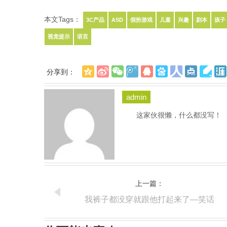
本文Tags：
3C产品
ASD
假扮游戏
儿童
兴趣
剧本
孩子
视觉提示
语言
分享到：
admin
这家伙很懒，什么都没写！
上一篇：
我裤子都没穿就跟他打起来了—笑话