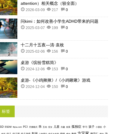
attention）相关概念（较全面）
2026-03-09
217
0
问kimi：如何改善小学生ADHD带来的问题
2025-03-07
199
0
十二月十五夜—清·袁枚
2025-02-06
156
0
桌游《缤纷雪糕筒》
2024-12-06
153
0
桌游-《小鸡揪揪》/《小鸡啾啾》游戏
2024-12-04
150
0
标签
孤独症
SD
乖
儿童
孩子
PCI
小
ESDM
丹佛模式
互动
学习
fbjia.com
侄女
兴趣
发展
小朋友
方宝家
影评
沟
杨宗仁
幸福
幼儿
幼儿园
幼儿游戏
心智理论
快乐大本营
情绪
感动
教授