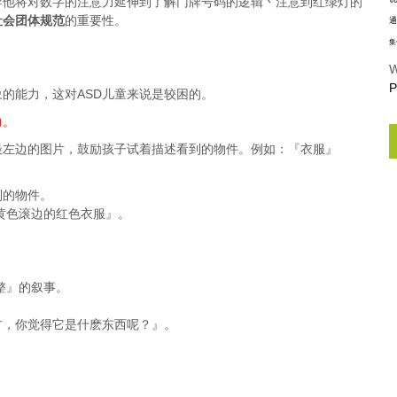
导他将对数字的注意力延伸到了解门牌号码的逻辑丶注意到红绿灯的
社会团体规范
的重要性。
通
集
W
P
的能力，这对ASD儿童来说是较困的。
力。
最左边的图片，鼓励孩子试着描述看到的物件。例如：『衣服』
到的物件。
黄色滚边的红色衣服』。
整』的叙事。
方，你觉得它是什麽东西呢？』。