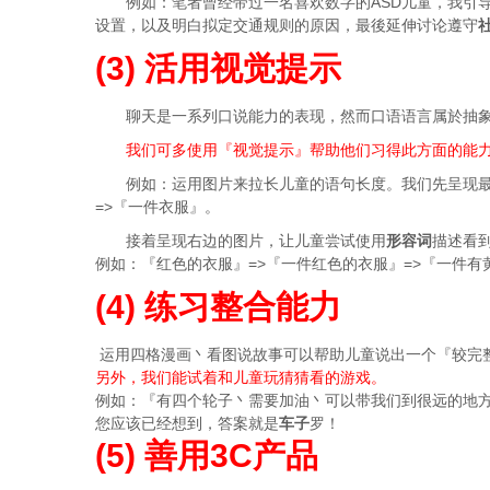
例如：笔者曾经带过一名喜欢数字的ASD儿童，我引
设置，以及明白拟定交通规则的原因，最後延伸讨论遵守
(3) 活用视觉提示
聊天是一系列口说能力的表现，然而口语语言属於抽象
我们可多使用『视觉提示』帮助他们习得此方面的能
例如：运用图片来拉长儿童的语句长度。我们先呈现
=>『一件衣服』。
接着呈现右边的图片，让儿童尝试使用
形容词
描述看
例如：『红色的衣服』=>『一件红色的衣服』=>『一件有
(4) 练习整合能力
运用四格漫画丶看图说故事可以帮助儿童说出一个『较完
另外，我们能试着和儿童玩猜猜看的游戏。
例如：『有四个轮子丶需要加油丶可以带我们到很远的地
您应该已经想到，答案就是
车子
罗！
(5) 善用3C产品