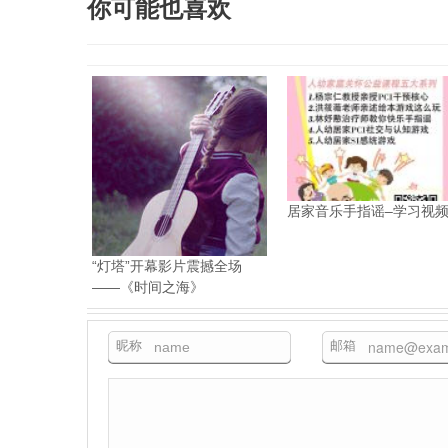
你可能也喜欢
居家音乐手指谣–学习视
“灯塔”开幕影片震撼全场
——《时间之海》
昵称
邮箱