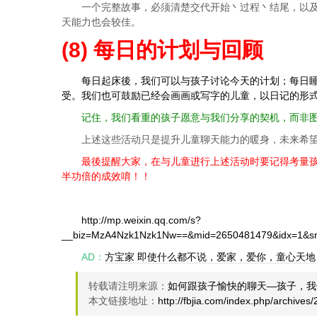
一个完整故事，必须清楚交代开始丶过程丶结尾，以
天能力也会较佳。
(8) 每日的计划与回顾
每日起床後，我们可以与孩子讨论今天的计划；每日
受。我们也可鼓励已经会画画或写字的儿童，以日记的形
记住，我们看重的孩子愿意与我们分享的契机，而非图
上述这些活动只是提升儿童聊天能力的暖身，未来希
最後提醒大家，在与儿童进行上述活动时要记得考量孩子
半功倍的成效唷！！
http://mp.weixin.qq.com/s?
__biz=MzA4Nzk1Nzk1Nw==&mid=2650481479&idx=1&sn
AD：
方宝家 即使什么都不说，爱家，爱你，童心天地
转载请注明来源：
如何跟孩子愉快的聊天—孩子，我
本文链接地址：
http://fbjia.com/index.php/archives