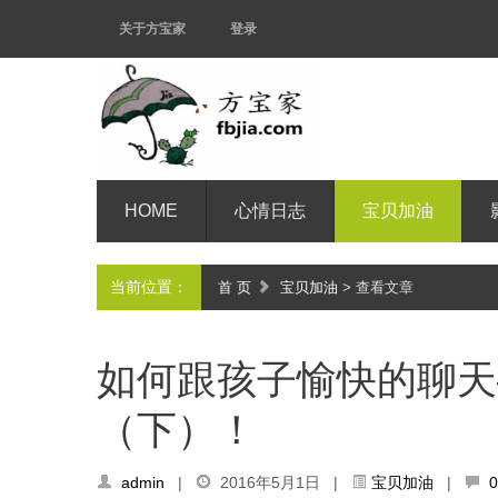
关于方宝家
登录
HOME
心情日志
宝贝加油
当前位置：
首 页
宝贝加油
> 查看文章
如何跟孩子愉快的聊天
（下）！
admin
|
2016年5月1日 |
宝贝加油
|