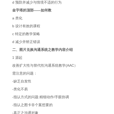
d 预防并减少与情境不适的行为
金字塔的顶部——如何教
a 类化
b 设计有效的课程
c 特定的教学策略
d 减少并矫正错误
二、图片兑换沟通系统之教学内容介绍
1 源起
改善扩大性与替代性沟通系统教学(AAC）
需注意的问题：
-缺乏自发性
-类化不易
-指认方式的问题:精细动作/手眼协调
-指认之图卡非个案想要的
-真正之沟通对象