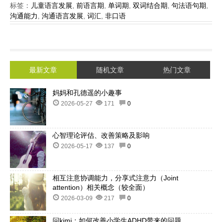
标签：
儿童语言发展
,
前语言期
,
单词期
,
双词结合期
,
句法语句期
,
沟通能力
,
沟通语言发展
,
词汇
,
非口语
最新文章
随机文章
热门文章
妈妈和孔德遥的小趣事
2026-05-27
171
0
心智理论评估、改善策略及影响
2026-05-17
137
0
相互注意协调能力，分享式注意力（Joint
attention）相关概念（较全面）
2026-03-09
217
0
问kimi：如何改善小学生ADHD带来的问题