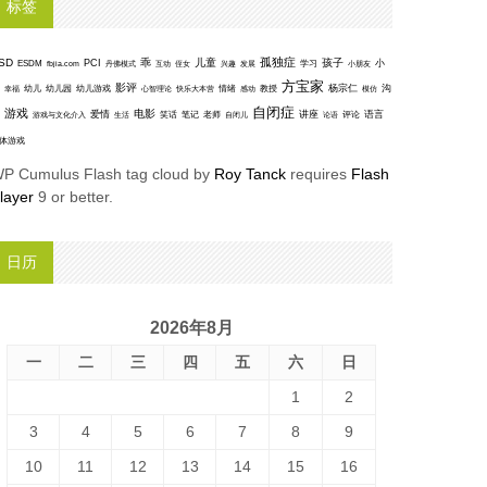
标签
孤独症
SD
乖
儿童
孩子
PCI
小
ESDM
丹佛模式
互动
学习
fbjia.com
侄女
兴趣
发展
小朋友
方宝家
影评
沟
杨宗仁
幸福
幼儿
幼儿园
幼儿游戏
心智理论
快乐大本营
情绪
感动
教授
模仿
自闭症
游戏
电影
爱情
讲座
语言
笑话
笔记
老师
评论
游戏与文化介入
生活
自闭儿
论语
体游戏
P Cumulus Flash tag cloud by
Roy Tanck
requires
Flash
layer
9 or better.
日历
2026年8月
一
二
三
四
五
六
日
1
2
3
4
5
6
7
8
9
10
11
12
13
14
15
16