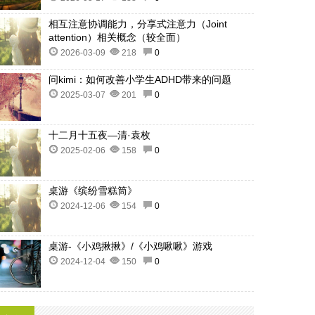
相互注意协调能力，分享式注意力（Joint
attention）相关概念（较全面）
2026-03-09
218
0
问kimi：如何改善小学生ADHD带来的问题
2025-03-07
201
0
十二月十五夜—清·袁枚
2025-02-06
158
0
桌游《缤纷雪糕筒》
2024-12-06
154
0
桌游-《小鸡揪揪》/《小鸡啾啾》游戏
2024-12-04
150
0