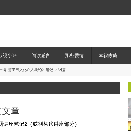
影视小评
阅读感言
那些爱情
幸福家庭
一
阶
-
游
戏
与
文
化
介
入
概
论
》
笔
记
大
纲
篇
的文章
专题讲座笔记2（威利爸爸讲座部分）