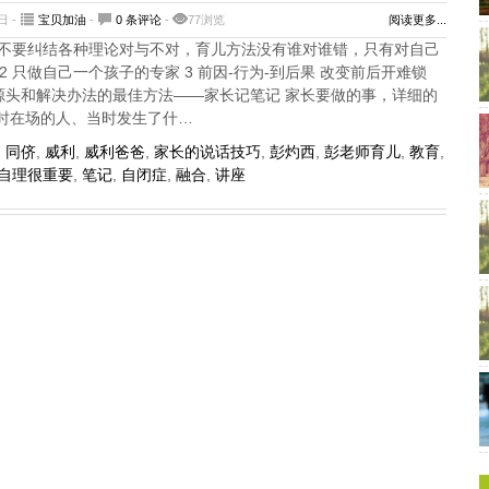
日 -
宝贝加油
-
0 条评论
-
77浏览
阅读更多...
1 不要纠结各种理论对与不对，育儿方法没有谁对谁错，只有对自己
2 只做自己一个孩子的专家 3 前因-行为-到后果 改变前后开难锁
题源头和解决办法的最佳方法——家长记笔记 家长要做的事，详细的
时在场的人、当时发生了什…
,
同侪
,
威利
,
威利爸爸
,
家长的说话技巧
,
彭灼西
,
彭老师育儿
,
教育
,
自理很重要
,
笔记
,
自闭症
,
融合
,
讲座