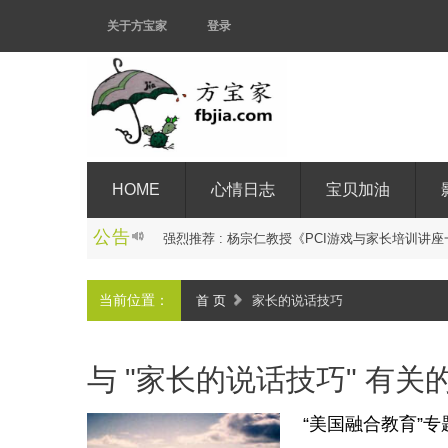
关于方宝家
登录
HOME
心情日志
宝贝加油
公告
强
烈
推
荐
:
杨
宗
仁
教
授
《
P
C
I
游
戏
与
家
长
培
训
讲
座
当前位置：
首 页
家长的说话技巧
与 "家长的说话技巧" 有关
“美国融合教育”