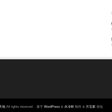
天地
All rights reserved. 基于
WordPress
&
水冷眸
制作 &
方宝家
优化