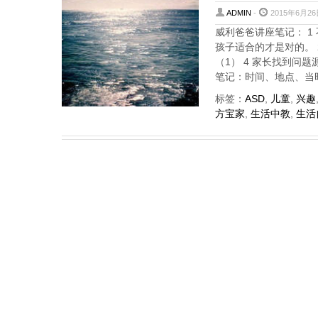
ADMIN
-
2015年6月26
威利爸爸讲座笔记： 
孩子适合的才是对的。 
（1） 4 家长找到问
笔记：时间、地点、当
标签：
ASD
,
儿童
,
兴趣
方宝家
,
生活中教
,
生活