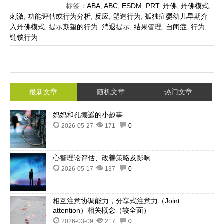
标签：
ABA
,
ABC
,
ESDM
,
PRT
,
丹佛
,
丹佛模式
,
刺激
,
功能评估或行为分析
,
反应
,
塑造行为
,
孤独症婴幼儿早期介
入丹佛模式
,
提示期望的行为
,
消退提示
,
结果管理
,
自闭症
,
行为
,
链锁行为
最新文章
随机文章
热门文章
妈妈和孔德遥的小趣事
2026-05-27
171
0
心智理论评估、改善策略及影响
2026-05-17
137
0
相互注意协调能力，分享式注意力（Joint
attention）相关概念（较全面）
2026-03-09
217
0