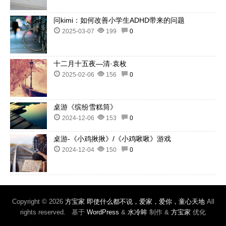
问kimi：如何改善小学生ADHD带来的问题
2025-03-07
199
0
十二月十五夜—清·袁枚
2025-02-06
156
0
桌游《缤纷雪糕筒》
2024-12-06
153
0
桌游-《小鸡揪揪》/《小鸡啾啾》游戏
2024-12-04
150
0
Copyright © 2026
方宝家 即使什么都不说，爱家，爱你，童心天地
All
rights reserved. 基于
WordPress
&
水冷眸
制作 &
方宝家
优化