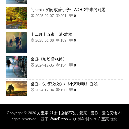
问kimi：如何改善小学生ADHD带来的问题
2025-03-07
201
0
十二月十五夜—清·袁枚
2025-02-06
158
0
桌游《缤纷雪糕筒》
2024-12-06
154
0
桌游-《小鸡揪揪》/《小鸡啾啾》游戏
2024-12-04
150
0
Copyright © 2026
方宝家 即使什么都不说，爱家，爱你，童心天地
All
rights reserved. 基于
WordPress
&
水冷眸
制作 &
方宝家
优化