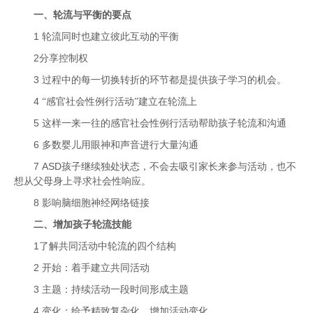
一、轮流与平衡的要点
1
轮流同时也建立彼此互动的平衡
2
分享控制权
3
过程中的每一切换转折的环节都是提供孩子学习的机会。
4
“感官社会性例行活动”建立在轮流上
5
这样一来一往的感官社会性例行活动帮助孩子轮流和沟通
6
多数婴儿用眼神和声音进行大量沟通
7 ASD
孩子继续独处状态，不会去吸引家长来参与活动，也不
想从父母身上寻求社会性响应。
8
影响脑细胞神经网络链接
二、增加孩子轮流技能
1
了解共同活动中轮流的四个结构
2
开始：着手建立共同活动
3
主题：持续活动一段时间形成主题
4
变化：给予精致复杂化，增加活动变化