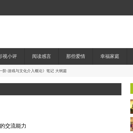
影视小评
阅读感言
那些爱情
幸福家庭
一
阶
-
游
戏
与
文
化
介
入
概
论
》
笔
记
大
纲
篇
的交流能力