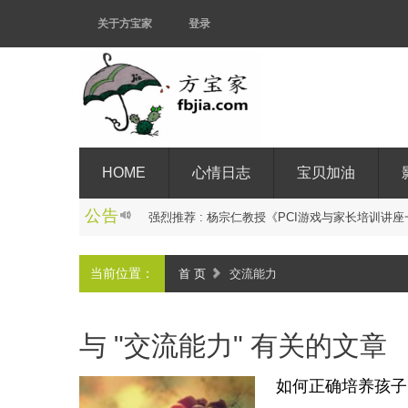
关于方宝家
登录
HOME
心情日志
宝贝加油
公告
强
烈
推
荐
:
杨
宗
仁
教
授
《
P
C
I
游
戏
与
家
长
培
训
讲
座
当前位置：
首 页
交流能力
与 "交流能力" 有关的文章
如何正确培养孩子