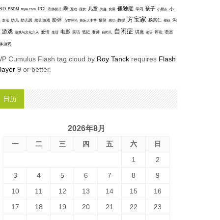
孤独症
SD
乖
儿童
孩子
PCI
小
ESDM
丹佛模式
互动
学习
fbjia.com
侄女
兴趣
发展
小朋友
方宝家
影评
沟
杨宗仁
幸福
幼儿
幼儿园
幼儿游戏
心智理论
快乐大本营
情绪
感动
教授
模仿
自闭症
游戏
电影
爱情
讲座
语言
笑话
笔记
老师
评论
游戏与文化介入
生活
自闭儿
论语
体游戏
P Cumulus Flash tag cloud by
Roy Tanck
requires
Flash
layer
9 or better.
日历
2026年8月
一
二
三
四
五
六
日
1
2
3
4
5
6
7
8
9
10
11
12
13
14
15
16
17
18
19
20
21
22
23