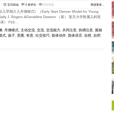
 -
宝贝加油
-
0 条评论
-
2392浏览
阅读更多...
入丹佛模式》（Early Start Denver Model for Young
sm) Sally J. Rogers &Geraldine Dawson （著） 复旦大学附属儿科医
译） P16…
佛
,
丹佛模式
,
主动交流
,
交流
,
交流能力
,
共同注意
,
协调注意
,
孤独
模式
,
孩子
,
意图
,
有意
,
社交技巧
,
肢体动作
,
肢体语言
,
自然
,
自闭