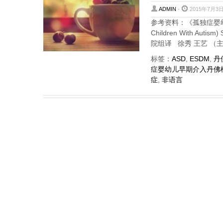
ADMIN
-
2015年7月3日
参考资料：《孤独症婴幼儿早期介
Children With Auti
院组译 徐秀 王艺 （主
标签：
ASD
,
ESDM
,
丹
症婴幼儿早期介入丹佛
症
,
非语言