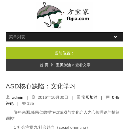
当前位置：
首 页
宝贝加油
> 查看文章
ASD核心缺陷：文化学习
admin
|
2016年10月30日 |
宝贝加油
|
0 条
评论
|
135
资料来源:杨宗仁教授“PCI游戏与文化介入之心智理论与情绪
调控”
1 社会注意力/社会趋向（social orienting）