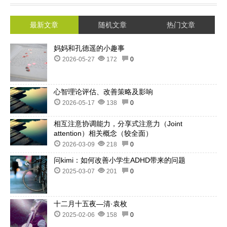
最新文章
随机文章
热门文章
妈妈和孔德遥的小趣事
2026-05-27
172
0
心智理论评估、改善策略及影响
2026-05-17
138
0
相互注意协调能力，分享式注意力（Joint
attention）相关概念（较全面）
2026-03-09
218
0
问kimi：如何改善小学生ADHD带来的问题
2025-03-07
201
0
十二月十五夜—清·袁枚
2025-02-06
158
0