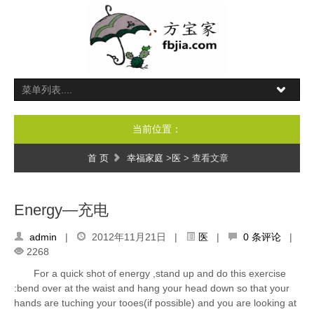
当前位置：
首 页
幸福家庭
>
医
> 查看文章
Energy—充电
admin
|
2012年11月21日 |
医
|
0 条评论
|
2268
For a quick shot of energy ,stand up and do this exercise
:bend over at the waist and hang your head down so that your
hands are tuching your tooes(if possible) and you are looking at