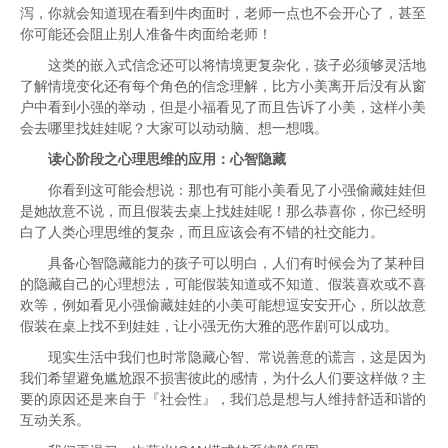
泻，你就会知道现在看到牛肉面时，老师一点也不会开心了，甚至
你可能还会阻止别人准备牛肉面给老师！
这类的嵌入式信念还可以将情境更复杂化，孩子必须够灵活地
了解情境变化还有每个角色的信念理解，比方小美离开后没有从窗
户中看到小强的举动，但是小福看见了而且告诉了小美，这样小美
会去哪里找娃娃呢？大家可以动动脑、想一想哦。
读心阶段之心理思维的应用：心智隐藏
你看到这可能会想说：那也有可能小美看见了小强偷藏娃娃但
是她故意不说，而且假装去桌上找娃娃呢！那么恭喜你，你已经明
白了人类心理思维的复杂，而且应该会有不错的社交能力。
具备心智隐藏能力的孩子可以明白，人们有时候会为了某种目
的隐藏自己的心理想法，可能假装知道或不知道、假装喜欢或不喜
欢等，例如看见小强偷藏娃娃的小美可能想逗安安开心，所以故意
假装在桌上找不到娃娃，让小强无伤大雅的恶作剧可以成功。
现实生活中我们也时常隐藏心智、常说善意的谎言，这是因为
我们希望避免尴尬跟不损害彼此的感情，为什么人们要这样做？主
要的原因还是来自于『社会性』，我们总是想与人维持舒适和谐的
互动关系。