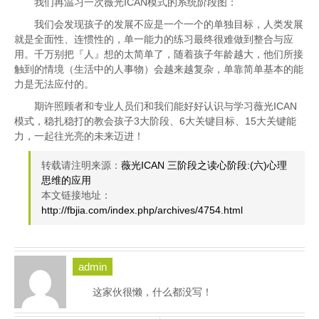
我们再温习一次薇光ICAN模式的系统阶段图：
我们会发现孩子的发展不应是一个一个的单独目标，人类发展
就是全面性、连惯性的，单一能力的练习最终很难做到整合与应
用。千万别把『人』想的太简单了，随着孩子年龄越大，他们所接
触到的情境（生活中的人事物）会越来越复杂，单靠简单基本的能
力是无法应付的。
期许照顾者和专业人员们和我们能好好认识与学习薇光ICAN
模式，稳扎稳打的教会孩子3大阶段、6大关键目标、15大关键能
力，一起往光亮的未来迈进！
转载请注明来源：
薇光ICAN 三阶段之读心阶段:(六)心理
思维的应用
本文链接地址：
http://fbjia.com/index.php/archives/4754.html
admin
这家伙很懒，什么都没写！