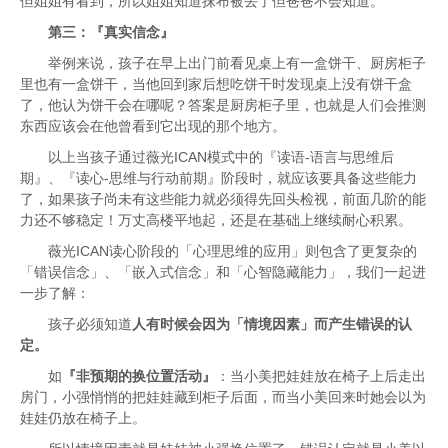
但姐姐有看到，所以姐姐知道抹布被丢了但爸爸不会知道。
第三
：
『真实信念』
举例来说，孩子在早上出门前看见桌上有一盒饼干、厨房柜子
里也有一盒饼干，当他回到家后想吃饼干时发现桌上没有饼干盒
了，他认为饼干会在哪呢？答案是厨房柜子里，也就是人们会推测
东西应该会在他曾看到它出现的那个地方。
以上当孩子通过薇光ICAN模式中的『读语-语言与思维后
期』、『读心-思维与行动前期』阶段时，就应该要具备这些能力
了，如果孩子尚未有这些能力就必须得先回头检视，前面几阶的能
力还不够稳定！万丈高楼平地起，还是在基础上继续耐心积累。
薇光ICAN读心阶段的「心理思维的应用」则包含了更复杂的
「错误信念」、「嵌入式信念」和「心智隐藏能力」，我们一起进
一步了解：
孩子必须知道
人有时候会因为「情境因素」而产生错误的认
定。
如
『非预期的换位置活动』
：当小美把娃娃放在椅子上后走出
房门，小强悄悄的把娃娃藏到柜子后面，而当小美回来时她会以为
娃娃仍放在椅子上。