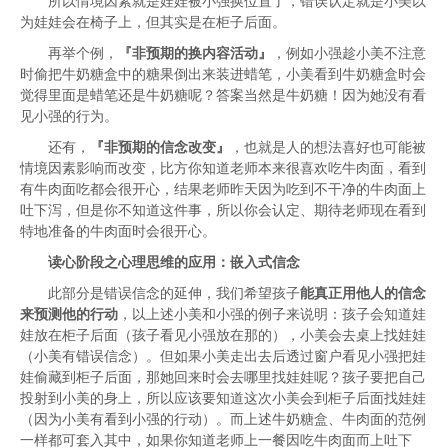
所以情境因素就是娃娃被小强换位置了，错误认定就是小美以
为娃娃会在椅子上，但其实是在柜子后面。
再举个例，
『非预期的换内容活动』
，例如小强趁小美不注意
时偷把牛奶糖盒中的糖果倒出来装进蜡笔，小美看到牛奶糖盒时会
觉得里面是蜡笔还是牛奶糖呢？答案当然是牛奶糖！因为她没有看
见小强的行为。
还有，
『非预期的信念改变』
，也就是人的想法喜好也可能被
情境因素影响而改变，比方你知道老师本来很喜欢吃牛肉面，看到
有牛肉面吃都会很开心，结果老师昨天因为吃到不干净的牛肉面上
吐下泻，但是你不知道这件事，所以你会认定、期待老师现在看到
特地准备的牛肉面时会很开心。
读心阶段之心理思维的应用：
嵌入式信念
此部分是错误信念的延伸，我们希望孩子
能真正用他人的信念
来预测他的行动
，以上述小美和小强的例子来说明：孩子会知道娃
娃放在柜子后面（孩子看见小强放在那的），小美会去桌上找娃娃
（小美有错误信念）。但如果小美走出去后透过窗户看见小强把娃
娃偷藏到柜子后面，那她回来时会去哪里找娃娃呢？孩子要把自己
投射到小美的身上，所以应该要知道这次小美会到柜子后面找娃娃
（因为小美有看到小强的行动）。而上述牛奶糖盒、牛肉面的范例
一样都可套入其中，如果你知道老师上一餐因吃牛肉面而上吐下