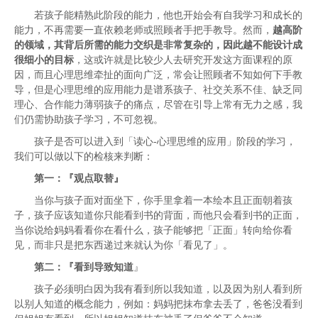
若孩子能精熟此阶段的能力，他也开始会有自我学习和成长的
能力，不再需要一直依赖老师或照顾者手把手教导。然而，
越高阶
的领域，其背后所需的能力交织是非常复杂的，因此越不能设计成
很细小的目标
，这或许就是比较少人去研究开发这方面课程的原
因，而且心理思维牵扯的面向广泛，常会让照顾者不知如何下手教
导，但是心理思维的应用能力是谱系孩子、社交关系不佳、缺乏同
理心、合作能力薄弱孩子的痛点，尽管在引导上常有无力之感，我
们仍需协助孩子学习，不可忽视。
孩子是否可以进入到「读心-心理思维的应用」阶段的学习，
我们可以做以下的检核来判断：
第一：
『观点取替』
当你与孩子面对面坐下，你手里拿着一本绘本且正面朝着孩
子，孩子应该知道你只能看到书的背面，而他只会看到书的正面，
当你说给妈妈看看你在看什么，孩子能够把「正面」转向给你看
见，而非只是把东西递过来就认为你「看见了」。
第二
：
『看到导致知道
』
孩子必须明白因为我有看到所以我知道，以及因为别人看到所
以别人知道的概念能力，例如：妈妈把抹布拿去丢了，爸爸没看到