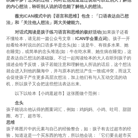
织脑中多个念头的过程，同时让他知道透过说话可以让别人了解他
的内心想法，聆听别人说的话也能了解他人的想法。
薇光ICAN模式中的【语言和思维】包含：「口语表达自己想
法」和「关注他人想法」两大关键能力。
对话式阅读是孩子练习语言和思维的极好活动
(如果孩子还看
不懂绘本，请见前一篇公众号文章：
ICAN学会重点词
)。孩子一开
始看绘本时说出的口语多半是念头(如：这是牛、有很多水果、她
在睡觉)，或简单的念头堆迭(如：牛在吃水果、她生病在睡觉)，这
是表达自己想法的基础版。不过一起阅读绘本的大人在听到孩子的
描述会给予反馈，孩子若能注意和理解他人所说的话后，这个想法
就会进入到他的脑海中，并与原本的想法产生一致或冲突，而这又
会促使孩子产生更多高层次想法，加上他们有与人互动交流的动
机，所以孩子又会把这些想法表达出来。
以下以绘本【小鸡逛超市】这张图做个范例：
念头
孩子能说出他认得的图案词汇，例如：鸡妈妈、小鸡、吐司、甜甜
圈、布丁、超市等。
思维
孩子将图片中的元素与自己的经验整合，如：孩子有去过超市的经
验，知道这是一个买东西的地方，所以他会说：「它们要去超市买