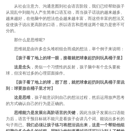
从社会注意力、沟通意图到社会语言阶段，我们已经帮助孩子
从混乱中到能与人产生简单口语互动，而当孩子话说的越来越多、
越来越好，在他脑中的想法也会越来越丰富，而这些丰富的想法又
促使孩子说出更高阶的口语，所以语言和思维这两个能力是密不可
分的。
那什么是思维呢?
思维就是由许多念头堆积组合而成的想法，举个例子来说明：
【孩子看了地上的球一眼，接着就把球拿起扔到玩具桶子里】
这是念头
，类似一个习惯性的反射，孩子脑中有个念头要捡
球，但没有过多的心理层面操作。
【孩子看了地上的球，想了想，就把球拿起扔到玩具桶子里说
到：球要放在桶子里才对】
这是思维
，孩子能意识到自己的想法过程，然后运用放声思考
的方式确认自己的行为是正确的。
思维能力是发展出高阶语言的关键
，因此当孩子发展出口语能
力后，语言干预目标就不能只是看孩子会讲几个词、能说出多长的
句子而已。
我们必须让孩子练习将想法说出来，这是一个帮助他组