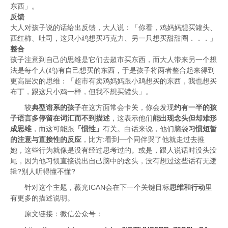
东西」。
反馈
大人对孩子说的话给出反馈，大人说：「你看，鸡妈妈想买罐头、
西红柿、吐司，这只小鸡想买巧克力、另一只想买甜甜圈．．．」
整合
孩子注意到自己的思维是它们去超市买东西，而大人带来另一个想
法是每个人(鸡)有自己想买的东西，于是孩子将两者整合起来得到
更高层次的思维：「超市有卖鸡妈妈跟小鸡想买的东西，我也想买
布丁，跟这只小鸡一样，但我不想买罐头」。
较
典型谱系的孩子
在这方面常会卡关，你会发现
约有一半的孩
子语言多停留在词汇而不到描述
，这表示他们
能出现念头但却难形
成思维
，而这可能跟
「惯性」
有关。白话来说，他们脑袋
习惯短暂
的注意与直接性的反应
，比方:看到一个同伴哭了他就走过去推
她，这些行为就像是没有经过思考过的。或是，跟人说话时没头没
尾，因为他习惯直接说出自己脑中的念头，没有想过这些话有无逻
辑?别人听得懂不懂?
针对这个主题，薇光ICAN会在下一个关键目标
思维和行动
里
有更多的描述说明。
原文链接：微信公众号：