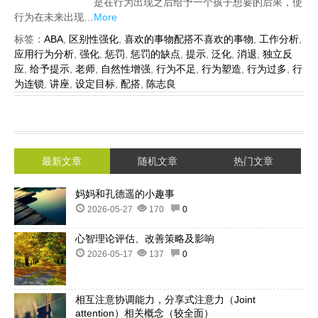
是在行为出现之后给予一个孩子想要的后果，使
行为在未来出现…
More
标签：
ABA
,
区别性强化
,
喜欢的事物配搭不喜欢的事物
,
工作分析
,
应用行为分析
,
强化
,
惩罚
,
惩罚的缺点
,
提示
,
泛化
,
消退
,
独立反
应
,
给予提示
,
老师
,
自然性增强
,
行为不足
,
行为塑造
,
行为过多
,
行
为连锁
,
讲座
,
设定目标
,
配搭
,
陈志良
最新文章
随机文章
热门文章
妈妈和孔德遥的小趣事
2026-05-27
170
0
心智理论评估、改善策略及影响
2026-05-17
137
0
相互注意协调能力，分享式注意力（Joint
attention）相关概念（较全面）