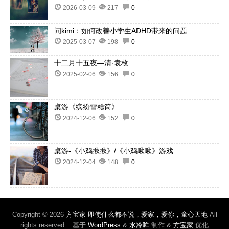
2026-03-09
217
0
问kimi：如何改善小学生ADHD带来的问题
2025-03-07
198
0
十二月十五夜—清·袁枚
2025-02-06
156
0
桌游《缤纷雪糕筒》
2024-12-06
152
0
桌游-《小鸡揪揪》/《小鸡啾啾》游戏
2024-12-04
148
0
Copyright © 2026
方宝家 即使什么都不说，爱家，爱你，童心天地
All
rights reserved. 基于
WordPress
&
水冷眸
制作 &
方宝家
优化