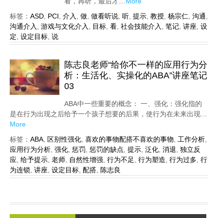
看，再听，最后才…
More
标签：
ASD
,
PCI
,
介入
,
做
,
做看听说
,
听
,
提示
,
教授
,
杨宗仁
,
沟通
,
沟通介入
,
游戏与文化介入
,
目标
,
看
,
社会技能介入
,
笔记
,
讲座
,
设
定
,
设定目标
,
说
陈志良老师“给你不一样的应用行为分
析：生活化、实操化的ABA”讲座笔记
03
ABA中一些重要的概念： 一、强化：强化指的
是在行为出现之后给予一个孩子想要的后果，使行为在未来出现…
More
标签：
ABA
,
区别性强化
,
喜欢的事物配搭不喜欢的事物
,
工作分析
,
应用行为分析
,
强化
,
惩罚
,
惩罚的缺点
,
提示
,
泛化
,
消退
,
独立反
应
,
给予提示
,
老师
,
自然性增强
,
行为不足
,
行为塑造
,
行为过多
,
行
为连锁
,
讲座
,
设定目标
,
配搭
,
陈志良