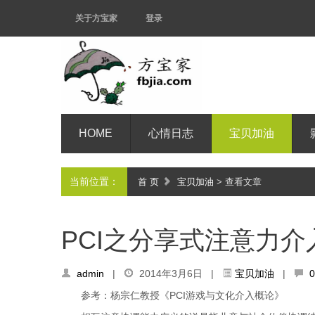
关于方宝家
登录
HOME
心情日志
宝贝加油
当前位置：
首 页
宝贝加油
> 查看文章
PCI之分享式注意力介
admin
|
2014年3月6日 |
宝贝加油
|
参考：杨宗仁教授《PCI游戏与文化介入概论》