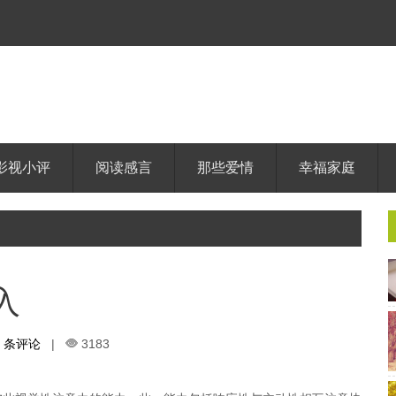
影视小评
阅读感言
那些爱情
幸福家庭
入
0 条评论
|
3183