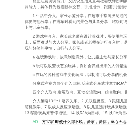
相互注意协调能力广义的说是指儿童与社会伙伴协调
调能力，具体行为包括眼神交替、手指指示、跟随手指指
1 生活中介入。家长示范分享，在超市手指向没见过
你要与他分享；在搭车时看到的景色与儿童分享；吃饭时
上与儿童分享。
2 游戏中介入。家长或老师在设计游戏时，所使用的
上，反而难以与大人分享。家长或者老师在进行介入时，
玩与好笑的事情，自行与人分享。
a 在玩游戏时，故意制造意外，让儿童主动与家长分
b 玩可以改变状态的玩具，例如会弹跳出来的人偶箱
c 在玩的各种游戏中变化玩法，以制造可以分享的机
分享式注意力两个介入目标:反应式分享式注意力RJA与
四个介入取向:发展取向、互动交流取向、综合取向、
介入策略13个:1.培养关系。2.关联性反应。3.跟随
随机教学。7.以成人反应来增强。8.以儿童选择玩具来增强。
13.移除玩具来暂停增强。14.以RJA为目标。15.以IJA为
AD：
方宝家 即使什么都不说，爱家，爱你，童心天地