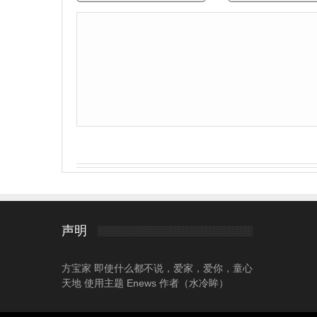
声明
方宝家 即使什么都不说，爱家，爱你，童心
天地 使用主题 Enews 作者（水冷眸）