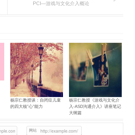
PCI—游戏与文化介入概论
杨宗仁教授谈：自闭症儿童
杨宗仁教授《游戏与文化介
的四大核”心”能力
入-ASD沟通介入》讲座笔记
大纲篇
网站