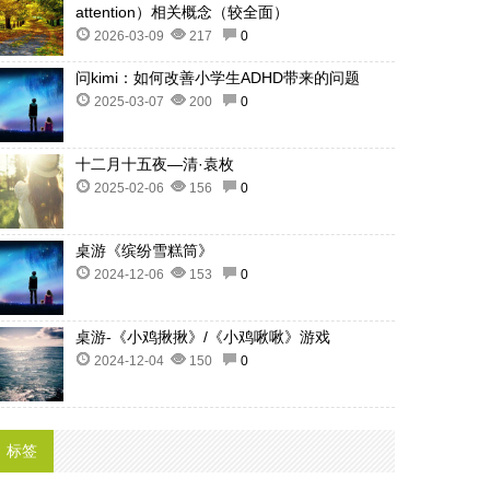
attention）相关概念（较全面）
2026-03-09
217
0
问kimi：如何改善小学生ADHD带来的问题
2025-03-07
200
0
十二月十五夜—清·袁枚
2025-02-06
156
0
桌游《缤纷雪糕筒》
2024-12-06
153
0
桌游-《小鸡揪揪》/《小鸡啾啾》游戏
2024-12-04
150
0
标签