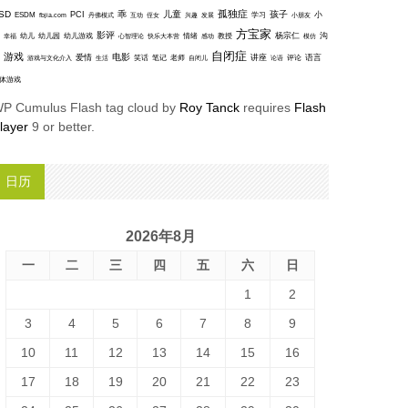
孤独症
SD
乖
儿童
孩子
PCI
小
ESDM
丹佛模式
互动
学习
fbjia.com
侄女
兴趣
发展
小朋友
方宝家
影评
沟
杨宗仁
幸福
幼儿
幼儿园
幼儿游戏
心智理论
快乐大本营
情绪
感动
教授
模仿
自闭症
游戏
电影
爱情
讲座
语言
笑话
笔记
老师
评论
游戏与文化介入
生活
自闭儿
论语
体游戏
P Cumulus Flash tag cloud by
Roy Tanck
requires
Flash
layer
9 or better.
日历
2026年8月
一
二
三
四
五
六
日
1
2
3
4
5
6
7
8
9
10
11
12
13
14
15
16
17
18
19
20
21
22
23