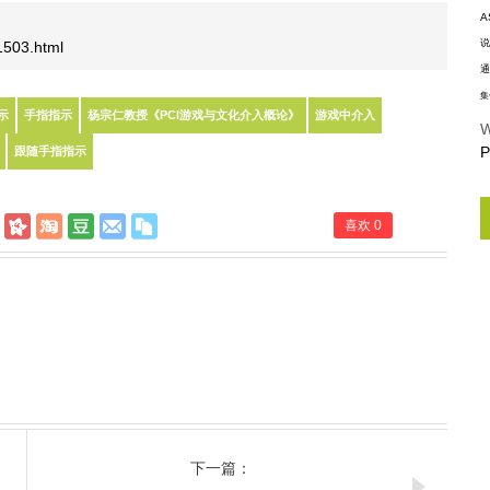
A
说
/1503.html
通
集
示
手指指示
杨宗仁教授《PCI游戏与文化介入概论》
游戏中介入
W
P
跟随手指指示
喜欢
0
下一篇：