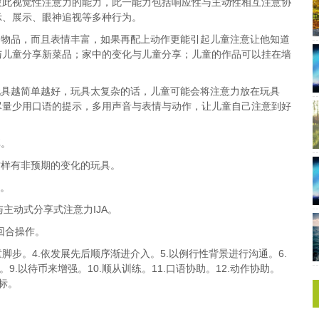
彼此视觉性注意力的能力，此一能力包括响应性与主动性相互注意协
示、展示、眼神追视等多种行为。
的物品，而且表情丰富，如果再配上动作更能引起儿童注意让他知道
与儿童分享新菜品；家中的变化与儿童分享；儿童的作品可以挂在墙
玩具越简单越好，玩具太复杂的话，儿童可能会将注意力放在玩具
尽量少用口语的提示，多用声音与表情与动作，让儿童自己注意到好
享。
这样有非预期的变化的玩具。
会。
主动式分享式注意力IJA。
回合操作。
儿童脚步。4.依发展先后顺序渐进介入。5.以例行性背景进行沟通。6.
9.以待币来增强。10.顺从训练。11.口语协助。12.动作协助。
目标。