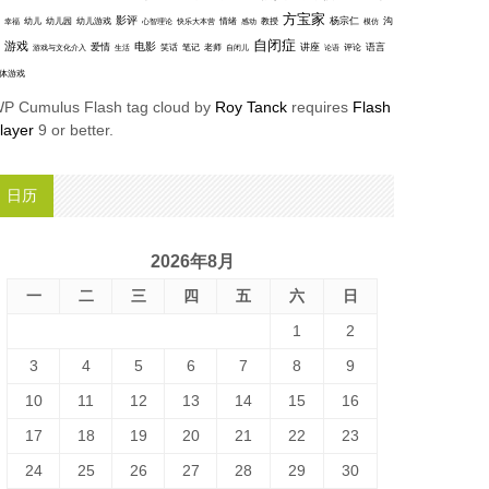
方宝家
影评
沟
杨宗仁
幸福
幼儿
幼儿园
幼儿游戏
心智理论
快乐大本营
情绪
感动
教授
模仿
自闭症
游戏
电影
爱情
讲座
语言
笑话
笔记
老师
评论
游戏与文化介入
生活
自闭儿
论语
体游戏
P Cumulus Flash tag cloud by
Roy Tanck
requires
Flash
layer
9 or better.
日历
2026年8月
一
二
三
四
五
六
日
1
2
3
4
5
6
7
8
9
10
11
12
13
14
15
16
17
18
19
20
21
22
23
24
25
26
27
28
29
30