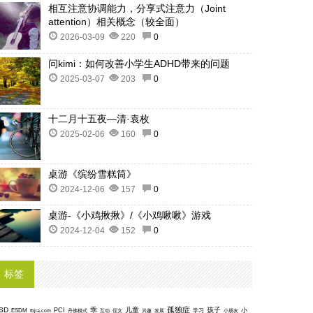
相互注意协调能力，分享式注意力（Joint
attention）相关概念（较全面）
2026-03-09
220
0
问kimi：如何改善小学生ADHD带来的问题
2025-03-07
203
0
十二月十五夜—清·袁枚
2025-02-06
160
0
桌游《缤纷雪糕筒》
2024-12-06
157
0
桌游-《小鸡揪揪》/《小鸡啾啾》游戏
2024-12-04
152
0
标签
孤独症
SD
乖
儿童
孩子
PCI
小
ESDM
丹佛模式
互动
学习
fbjia.com
侄女
兴趣
发展
小朋友