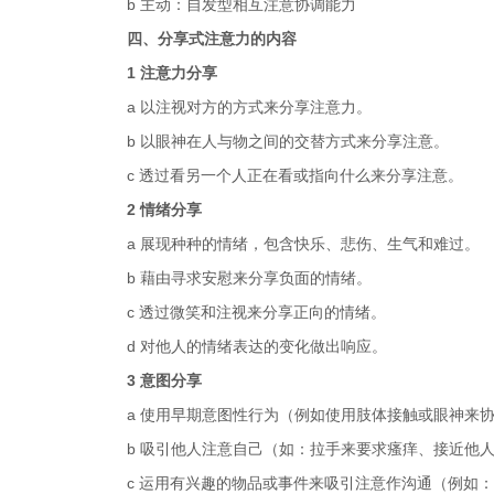
b 主动：自发型相互注意协调能力
四、分享式注意力的内容
1 注意力分享
a 以注视对方的方式来分享注意力。
b 以眼神在人与物之间的交替方式来分享注意。
c 透过看另一个人正在看或指向什么来分享注意。
2 情绪分享
a 展现种种的情绪，包含快乐、悲伤、生气和难过。
b 藉由寻求安慰来分享负面的情绪。
c 透过微笑和注视来分享正向的情绪。
d 对他人的情绪表达的变化做出响应。
3 意图分享
a 使用早期意图性行为（例如使用肢体接触或眼神来
b 吸引他人注意自己（如：拉手来要求瘙痒、接近他
c 运用有兴趣的物品或事件来吸引注意作沟通（例如