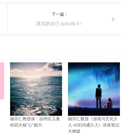
下一篇：
真实的自己-just do it！
杨宗仁教授谈：自闭症儿童
杨宗仁教授《游戏与文化介
的四大核”心”能力
入-ASD沟通介入》讲座笔记
大纲篇