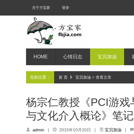
关于方宝家
登录
HOME
心情日志
宝贝加油
当前位置：
首 页
宝贝加油
> 查看文章
杨宗仁教授《PCI游
与文化介入概论》笔记 
admin
|
2015年10月20日 |
宝贝加油
|