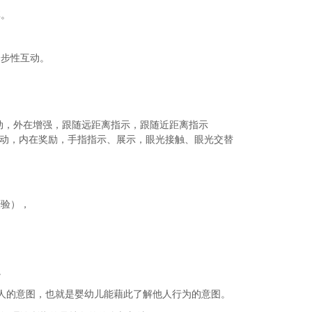
享。
一步性互动。
被动，外在增强，跟随远距离指示，跟随近距离指示
，主动，内在奖励，手指指示、展示，眼光接触、眼光交替
经验），
。
解他人的意图，也就是婴幼儿能藉此了解他人行为的意图。