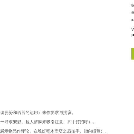
说
通
集
W
P
协调姿势和语言的运用）来作要求与抗议。
人一寻求安慰、拉人裤脚来吸引注意、挥手打招呼）。
：展示物品作评论、在堆好积木高塔之后拍手、指向缎带）。