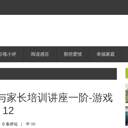
影视小评
阅读感言
那些爱情
幸福家庭
戏与家长培训讲座一阶-游戏
12
0 条评论
|
98