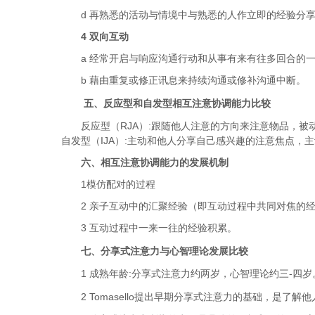
d 再熟悉的活动与情境中与熟悉的人作立即的经验分
4 双向互动
a 经常开启与响应沟通行动和从事有来有往多回合的
b 藉由重复或修正讯息来持续沟通或修补沟通中断。
五、
反应型和自发型相互注意协调能力比较
反应型（RJA）:跟随他人注意的方向来注意物品，
自发型（IJA）:主动和他人分享自己感兴趣的注意焦点
六、相互注意协调能力的发展机制
1模仿配对的过程
2 亲子互动中的汇聚经验（即互动过程中共同对焦的
3 互动过程中一来一往的经验积累。
七、
分享式注意力与心智理论发展比较
1 成熟年龄:分享式注意力约两岁，心智理论约三-四岁
2
Tomasello提出早期分享式注意力的基础，是了