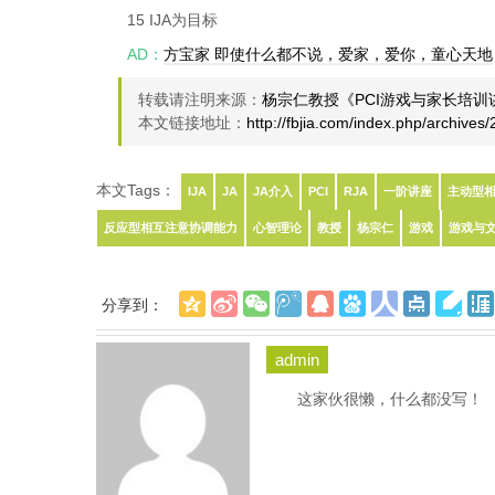
15 IJA为目标
AD：
方宝家 即使什么都不说，爱家，爱你，童心天地
转载请注明来源：
杨宗仁教授《PCI游戏与家长培训
本文链接地址：
http://fbjia.com/index.php/archives
本文Tags：
IJA
JA
JA介入
PCI
RJA
一阶讲座
主动型
反应型相互注意协调能力
心智理论
教授
杨宗仁
游戏
游戏与
分享到：
admin
这家伙很懒，什么都没写！