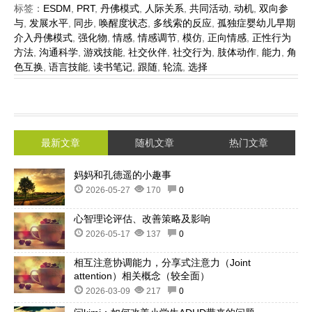
标签：
ESDM
,
PRT
,
丹佛模式
,
人际关系
,
共同活动
,
动机
,
双向参
与
,
发展水平
,
同步
,
唤醒度状态
,
多线索的反应
,
孤独症婴幼儿早期
介入丹佛模式
,
强化物
,
情感
,
情感调节
,
模仿
,
正向情感
,
正性行为
方法
,
沟通科学
,
游戏技能
,
社交伙伴
,
社交行为
,
肢体动作
,
能力
,
角
色互换
,
语言技能
,
读书笔记
,
跟随
,
轮流
,
选择
最新文章
随机文章
热门文章
妈妈和孔德遥的小趣事
2026-05-27
170
0
心智理论评估、改善策略及影响
2026-05-17
137
0
相互注意协调能力，分享式注意力（Joint
attention）相关概念（较全面）
2026-03-09
217
0