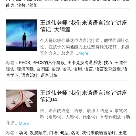
能力
,
轮替
,
轮流
王道伟老师 “我们来谈语言治疗”讲座
笔记–大纲篇
个人是比较仰慕这位语言治疗师，他很强调社会
性、在孩子的沟通能力上也坚持稳扎稳打，多感
官的介入。总之是…
More
标签：
PECS
,
PECS的六个阶段
,
图卡兑换沟通系统
,
技巧
,
王道伟
,
理念
,
理清问题
,
自闭症
,
语形
,
语意
,
语用
,
语言
,
语言发育迟缓
,
语
言学习
,
语言治疗
,
语言训练
王道伟老师 “我们来谈语言治疗”讲座
笔记04
四、语言的语意、语形、语用 1 语意 a 事物名
称（名称词、人称词、代名词） b 动作概念（动
作词…
More
标签：
动词
,
发展顺序
,
口语
,
句型
,
名词
,
我们来谈语言治疗
,
王道