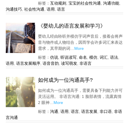
标签：
互动规则
,
宝宝的社会性沟通
,
沟通功能
,
沟通技巧
,
社会性沟通
,
语用
,
语言
《婴幼儿的语言发展和学习》
婴幼儿经由聆听并模仿字词声音后，接着会将声
音与物件或人物结合，因而学会许多词汇来表达
需求，其早期的词…
More
标签：
仿说
,
听说读写
,
命名
,
模仿
,
词汇
,
语法
,
语用
,
语言发展顺序
,
语音音韵
,
读写萌发
,
非语言
如何成为一位沟通高手?
如何成为一位沟通高手，需要具备下列能力并可
灵活运用。 非语言沟通: 1 脸部表情，流露真情
2 眼神…
More
标签：
沟通
,
语用
,
语言
,
语言发展
,
非口语
,
非语
言沟通