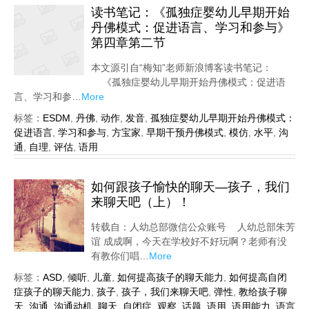
读书笔记：《孤独症婴幼儿早期开始
丹佛模式：促进语言、学习和参与》
第四章第二节
本文源引自“梅知”老师新浪博客读书笔记：
《孤独症婴幼儿早期开始丹佛模式：促进语
言、学习和参…
More
标签：
ESDM
,
丹佛
,
动作
,
发音
,
孤独症婴幼儿早期开始丹佛模式：
促进语言
,
学习和参与
,
方宝家
,
早期干预丹佛模式
,
模仿
,
水平
,
沟
通
,
自理
,
评估
,
语用
如何跟孩子愉快的聊天—孩子，我们
来聊天吧（上）！
转载自：人幼总部微信公众账号 人幼总部朱芳
谊 成成啊，今天在学校好不好玩啊？老师有没
有教你们唱…
More
标签：
ASD
,
倾听
,
儿童
,
如何提高孩子的聊天能力
,
如何提高自闭
症孩子的聊天能力
,
孩子
,
孩子，我们来聊天吧
,
弹性
,
教给孩子聊
天
,
沟通
,
沟通动机
,
聊天
,
自闭症
,
观察
,
话题
,
语用
,
语用能力
,
语言