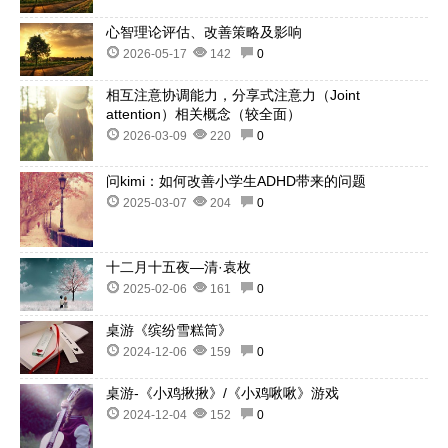
心智理论评估、改善策略及影响
2026-05-17
142
0
相互注意协调能力，分享式注意力（Joint
attention）相关概念（较全面）
2026-03-09
220
0
问kimi：如何改善小学生ADHD带来的问题
2025-03-07
204
0
十二月十五夜—清·袁枚
2025-02-06
161
0
桌游《缤纷雪糕筒》
2024-12-06
159
0
桌游-《小鸡揪揪》/《小鸡啾啾》游戏
2024-12-04
152
0