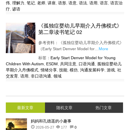
伟
,
理解力
,
笔记
,
老师
,
讲座
,
语形
,
语意
,
语法
,
语用
,
语言
,
语言治
疗
,
谚语
《孤独症婴幼儿早期介入丹佛模式》
第二章读书笔记 02
参考资料：《孤独症婴幼儿早期介入丹佛模式》
（Early Start Denver Model for…
More
标签：
Early Start Denver Model for Young
Children With Autism
,
ESDM
,
共同注意
,
口语沟通
,
孤独症婴幼儿
早期介入丹佛模式
,
情绪分享
,
技能
,
模仿
,
沟通发展科学
,
游戏
,
社
交发育
,
语用
,
非口语沟通
,
领域
最新文章
随机文章
热门文章
妈妈和孔德遥的小趣事
2026-05-27
177
0