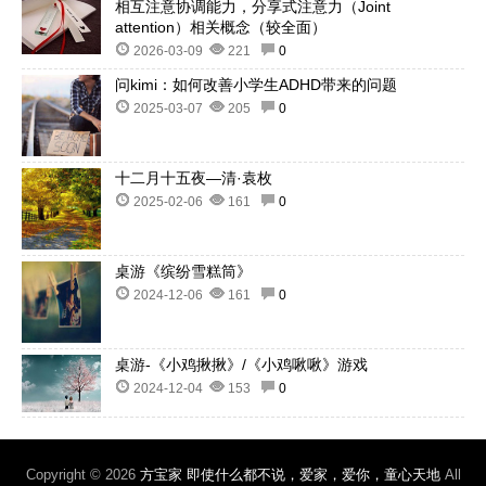
相互注意协调能力，分享式注意力（Joint
attention）相关概念（较全面）
2026-03-09
221
0
问kimi：如何改善小学生ADHD带来的问题
2025-03-07
205
0
十二月十五夜—清·袁枚
2025-02-06
161
0
桌游《缤纷雪糕筒》
2024-12-06
161
0
桌游-《小鸡揪揪》/《小鸡啾啾》游戏
2024-12-04
153
0
Copyright © 2026
方宝家 即使什么都不说，爱家，爱你，童心天地
All