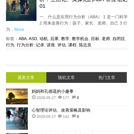
01
一、什么是应用行为分析（ABA） 1 是一门科学
2 用来改善行为：孩子、家长、老师、自己 3 行
为…
More
标签：
ABA
,
ASD
,
动机
,
后果
,
教学
,
教学机会
,
目标
,
老师
,
自闭症
,
行为
,
行为分析
,
记录
,
讲座
,
评估
,
课程
,
陈志良
最新文章
随机文章
热门文章
妈妈和孔德遥的小趣事
2026-05-27
177
0
心智理论评估、改善策略及影响
2026-05-17
142
0