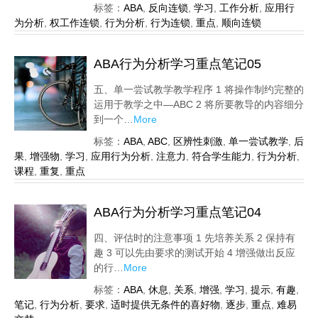
标签：
ABA
,
反向连锁
,
学习
,
工作分析
,
应用行
为分析
,
权工作连锁
,
行为分析
,
行为连锁
,
重点
,
顺向连锁
ABA行为分析学习重点笔记05
五、单一尝试教学教学程序 1 将操作制约完整的
运用于教学之中—ABC 2 将所要教导的内容细分
到一个…
More
标签：
ABA
,
ABC
,
区辨性刺激
,
单一尝试教学
,
后
果
,
增强物
,
学习
,
应用行为分析
,
注意力
,
符合学生能力
,
行为分析
,
课程
,
重复
,
重点
ABA行为分析学习重点笔记04
四、评估时的注意事项 1 先培养关系 2 保持有
趣 3 可以先由要求的测试开始 4 增强做出反应
的行…
More
标签：
ABA
,
休息
,
关系
,
增强
,
学习
,
提示
,
有趣
,
笔记
,
行为分析
,
要求
,
适时提供无条件的喜好物
,
逐步
,
重点
,
难易