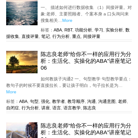
一、 描述如何进行数据收集 （1）间接评量。对
象:老师、主要照顾者、个案本身 a 口头询问来
搜集相关…
More
标签：
ABA
,
RBT
,
功能分析
,
学习
,
实验分析
,
数
据收集
,
直接评量
,
笔记
,
行为分析
,
重点
,
间接评量
陈志良老师“给你不一样的应用行为分
析：生活化、实操化的ABA”讲座笔记
06
如何教孩子沟通2 一、句型教学 句型教学要点：
教句子的时候不要直接拉长，要让孩子明白，句子拉长是为…
More
标签：
ABA
,
句型
,
强化
,
教学者
,
教导顺序
,
沟通
,
沟通意图
,
老师
,
自闭症
,
行为分析
,
讲座
,
语言
,
语言教学
,
陈志良
陈志良老师“给你不一样的应用行为分
析：生活化、实操化的ABA”讲座笔记