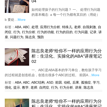
04
如何处理孩子的行为问题？ 一、 处理行为问题
的基本概念: a 每一个行为都有其目的（用处）
b 要处…
More
标签：
ABA
,
ABC
,
处理
,
应用行为分析
,
特殊儿
,
老师
,
自我刺激
,
自
闭症
,
行为
,
行为分析
,
行为的功能
,
行为的目的
,
行为问题
,
记录
,
讲
座
,
问题行为
,
陈志良
,
预防
陈志良老师“给你不一样的应用行为分
析：生活化、实操化的ABA”讲座笔记
02
一、ABC是ABA基本的学习单位，教给孩子学习
的过程就是创造机会，创造出很多个ABC的过程。 前因A…
More
标签：
ABA
,
ABC
,
ABC结构
,
ASD
,
前因
,
动机
,
后果
,
孤独症
,
学习
,
强化
,
提示
,
教学
,
老师
,
自闭症
,
行为
,
行为分析
,
讲座
,
陈志良
陈志良老师“给你不一样的应用行为分
析：生活化、实操化的ABA”讲座笔记